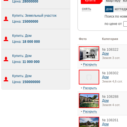
купить
квартиру
ко
Цена:
28000000
снять
дом
коттед
Купить: Земельный участок
Поиск по ном
Цена:
15000000
по цене от
Купить: Дом
Фото
Категория
Цена:
18 000 000
№ 108322
Дом
Купить: Дом
Земля 3 сот.
Цена:
11 000 000
Раскрыть
№ 108302
Купить: Дом
Дом
Земля 4,6 сот.
Цена:
150000000
Раскрыть
№ 108288
Дом
Земля 4 сот.
Раскрыть
№ 108261
Дом