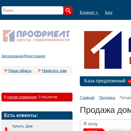
Блокнот +
Блог
Авторизация
/
Регистрация
>
>
Наши офисы
Написать нам
База предложений
Главная
Продажа
Прода
В
списке сравнения
:
0 объектов
Продажа дом
Есть клиенты:
Я хочу
Купить: Дом