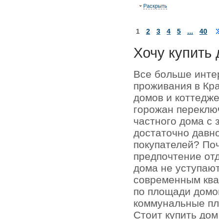
Раскрыть
1
2
3
4
5
...
40
Хочу купить 
Все больше инте
проживания в Кр
домов и коттедже
горожан переключ
частного дома с 
достаточно давно
покупателей? По
предпочтение отд
дома не уступаю
современным кв
по площади домо
коммунальные пл
Стоит купить до