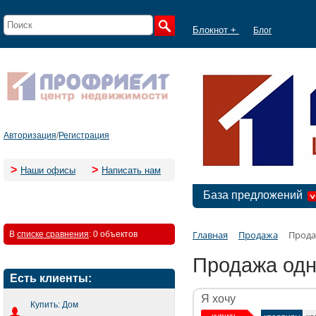
Блокнот +
Блог
Авторизация
/
Регистрация
>
>
Наши офисы
Написать нам
База предложений
Главная
Продажа
Прода
В
списке сравнения
:
0 объектов
Продажа одн
Есть клиенты:
Я хочу
Купить: Дом