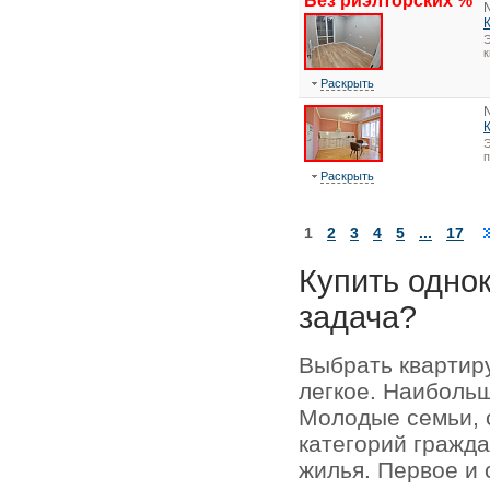
Без риэлторских %
Э
к
Раскрыть
Э
Раскрыть
1
2
3
4
5
...
17
Купить одно
задача?
Выбрать квартир
легкое. Наиболь
Молодые семьи, 
категорий гражда
жилья. Первое и