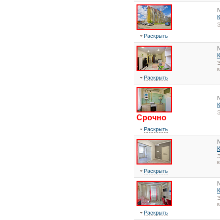
Э
Раскрыть
Э
к
Раскрыть
Э
Срочно
Раскрыть
Э
к
Раскрыть
Э
к
Раскрыть