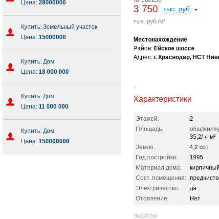
№ 108256
Цена:
28000000
3 750
тыс. руб.
тыс. руб./м²
Купить: Земельный участок
Цена:
15000000
Местонахождение
Район:
Ейское шоссе
Адрес:
г. Краснодар, НСТ Нива
Купить: Дом
Цена:
18 000 000
.
Купить: Дом
Характеристики
Цена:
11 000 000
Этажей:
2
Площадь:
общ/жил/к
Купить: Дом
35,2/-/- м²
Цена:
150000000
Земля:
4,2 сот.
Год постройки:
1995
Материал дома:
кирпичны
Сост. помещения:
предчисто
Электричество:
да
Отопление:
Нет
№108256