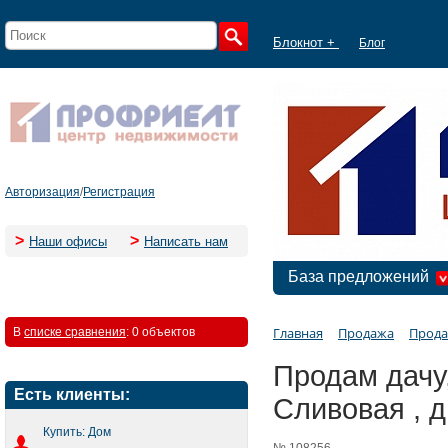
Блокнот +
Блог
Авторизация
/
Регистрация
>
>
Наши офисы
Написать нам
База предложений
Главная
Продажа
Прода
В
списке сравнения
:
0 объектов
Продам дачу,
Есть клиенты:
Сливовая , д
Купить: Дом