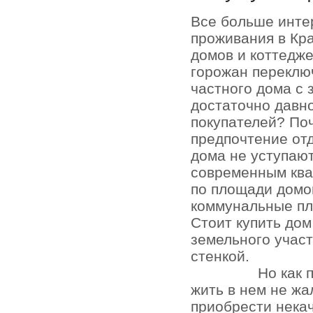
Все больше инте
проживания в Кр
домов и коттедже
горожан переключ
частного дома с 
достаточно давно
покупателей? По
предпочтение отд
дома не уступаю
современным кв
по площади домо
коммунальные пл
Стоит купить до
земельного участ
стенкой.
Но как 
жить в нем не жа
приобрести нека