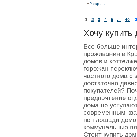
Раскрыть
1
2
3
4
5
...
40
Хочу купить 
Все больше инте
проживания в Кр
домов и коттедже
горожан переключ
частного дома с 
достаточно давно
покупателей? По
предпочтение отд
дома не уступаю
современным кв
по площади домо
коммунальные пл
Стоит купить до