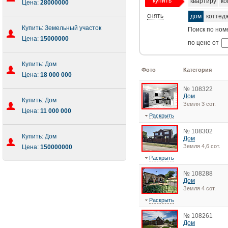
купить
квартиру
ко
Цена:
28000000
снять
дом
коттед
Купить: Земельный участок
Поиск по ном
Цена:
15000000
по цене от
Купить: Дом
Фото
Категория
Цена:
18 000 000
№ 108322
Дом
Купить: Дом
Земля 3 сот.
Цена:
11 000 000
Раскрыть
№ 108302
Купить: Дом
Дом
Земля 4,6 сот.
Цена:
150000000
Раскрыть
№ 108288
Дом
Земля 4 сот.
Раскрыть
№ 108261
Дом