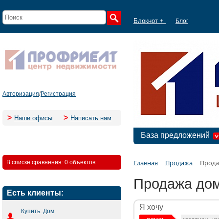
Блокнот +
Блог
Авторизация
/
Регистрация
>
>
Наши офисы
Написать нам
База предложений
Главная
Продажа
Прода
В
списке сравнения
:
0 объектов
Продажа дом
Есть клиенты:
Я хочу
Купить: Дом