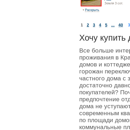
Земля 3 сот.
Раскрыть
1
2
3
4
5
...
40
Хочу купить 
Все больше инте
проживания в Кр
домов и коттедже
горожан переключ
частного дома с 
достаточно давно
покупателей? По
предпочтение отд
дома не уступаю
современным кв
по площади домо
коммунальные пл