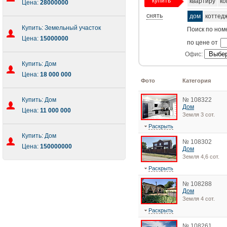
купить
квартиру
ко
Цена:
28000000
снять
дом
коттед
Купить: Земельный участок
Поиск по ном
Цена:
15000000
по цене от
Офис:
Купить: Дом
Цена:
18 000 000
Фото
Категория
Купить: Дом
№ 108322
Дом
Цена:
11 000 000
Земля 3 сот.
Раскрыть
Купить: Дом
№ 108302
Цена:
150000000
Дом
Земля 4,6 сот.
Раскрыть
№ 108288
Дом
Земля 4 сот.
Раскрыть
№ 108261