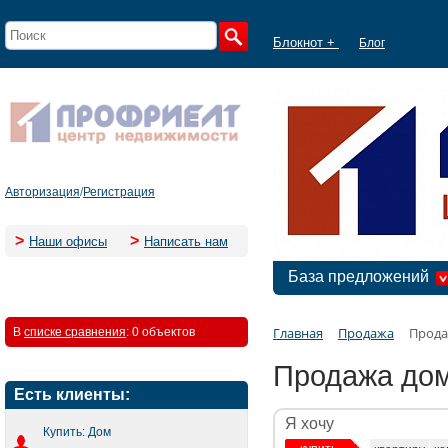
Блокнот +
Блог
Авторизация
/
Регистрация
>
>
Наши офисы
Написать нам
База предложений
Главная
Продажа
Прода
В
списке сравнения
:
0 объектов
Продажа дом
Есть клиенты:
Я хочу
Купить: Дом