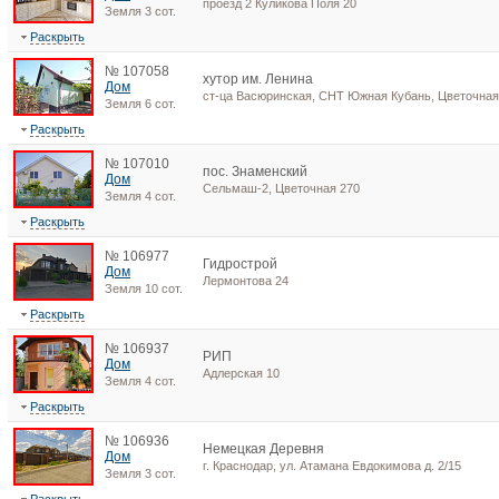
проезд 2 Куликова Поля 20
Земля 3 сот.
Раскрыть
№ 107058
хутор им. Ленина
Дом
ст-ца Васюринская, СНТ Южная Кубань, Цветочная
Земля 6 сот.
Раскрыть
№ 107010
пос. Знаменский
Дом
Сельмаш-2, Цветочная 270
Земля 4 сот.
Раскрыть
№ 106977
Гидрострой
Дом
Лермонтова 24
Земля 10 сот.
Раскрыть
№ 106937
РИП
Дом
Адлерская 10
Земля 4 сот.
Раскрыть
№ 106936
Немецкая Деревня
Дом
г. Краснодар, ул. Атамана Евдокимова д. 2/15
Земля 3 сот.