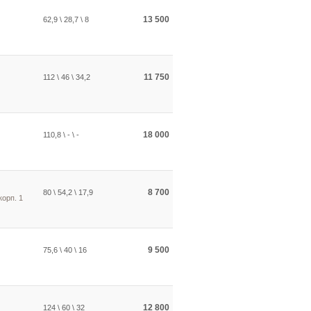
13 500
62,9 \ 28,7 \ 8
11 750
112 \ 46 \ 34,2
18 000
110,8 \ - \ -
8 700
80 \ 54,2 \ 17,9
корп. 1
9 500
75,6 \ 40 \ 16
12 800
124 \ 60 \ 32