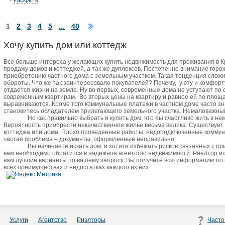
Раскрыть
1
2
3
4
5
...
40
Хочу купить дом или коттедж
Все больше интереса у желающих купить недвижимость для проживания в 
продажу домов и коттеджей, а так же дуплексов. Постепенно внимание горо
приобретению частного дома с земельным участком. Такая тенденция сложи
обороты. Что же так заинтересовало покупателей? Почему,
уюту и комфорт
отдается жизни на земле. Ну во первых, современные дома не уступают по
современным квартирам.
Во вторых цены на квартиру и равное ей по пло
выравниваются. Кроме того коммунальные платежи в частном доме часто зн
становитесь обладателем прилегающего земельного участка. Немаловажный 
Но как правильно выбрать и купить дом, что бы счастливо жить в не
Вероятность приобрести некачественное жилье весьма велика. Существует
коттеджа или дома. Плохо проведенные работы, недоподключенные коммун
частая проблема – документы, оформленные неправильно.
Вы начинаете искать дом, и хотите избежать рисков связанных с п
вам необходимо обратится в надежное агентство недвижимости. Риелтор и
вам лучшие варианты по вашему запросу. Вы получите всю информацию по
всех преимуществах и недостатках каждого их них.
Услуги
Агентство
Риэлторы
Часто