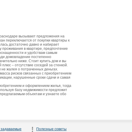
Краснодаре вызывают предложения на
жан переключается от покупки квартиры к
лась достаточно давно и набирает
у проживания в квартире, предпочтение
 оснащенности и удобствам самым
щади домовладение постепенно
ачительно ниже. Стоит купить дом и вы
плюс – отсутствие соседей за стенкой.
м не жалея о потраченных деньгах.
 масса рисков связанных с приобретением
икации, нарушенные сроки сдачи и самая
риобретением и оформлением жилья, тогда
спользуя базу недвижимости предложит
 предлагаемым объектам и узнаете обо
 задаваемые
Полезные советы