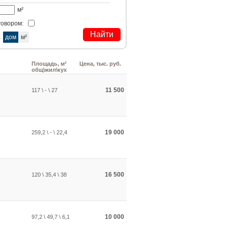
м²
говором:
а
дом
м²
Площадь, м²
Цена, тыс. руб.
общ\жил\кух
11 500
117 \ - \ 27
19 000
259,2 \ - \ 22,4
16 500
120 \ 35,4 \ 38
10 000
97,2 \ 49,7 \ 6,1