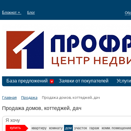
Блокнот +
Блог
Обр
База предложений
Заявки от покупателей
Услуги
Главная
Продажа
Продажа домов, коттеджей, дач
Продажа домов, коттеджей, дач
Я хочу
купить
квартиру
комнату
дом
участок
гараж
комм. помещени