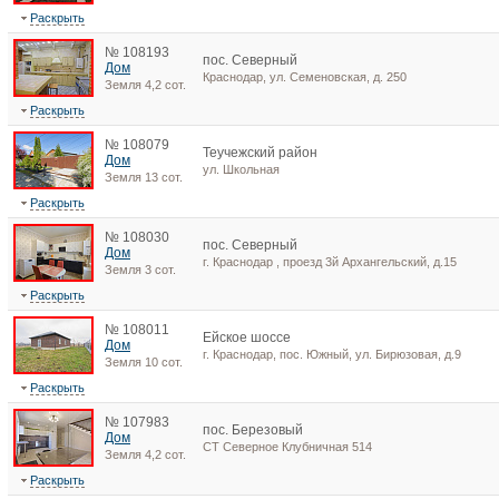
Раскрыть
№ 108193
пос. Северный
Дом
Краснодар, ул. Семеновская, д. 250
Земля 4,2 сот.
Раскрыть
№ 108079
Теучежский район
Дом
ул. Школьная
Земля 13 сот.
Раскрыть
№ 108030
пос. Северный
Дом
г. Краснодар , проезд 3й Архангельский, д.15
Земля 3 сот.
Раскрыть
№ 108011
Ейское шоссе
Дом
г. Краснодар, пос. Южный, ул. Бирюзовая, д.9
Земля 10 сот.
Раскрыть
№ 107983
пос. Березовый
Дом
СТ Северное Клубничная 514
Земля 4,2 сот.
Раскрыть