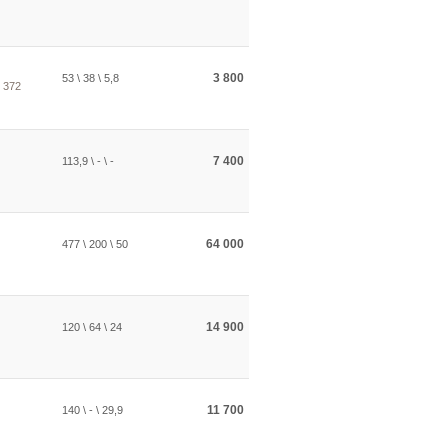
3 800
53 \ 38 \ 5,8
 372
7 400
113,9 \ - \ -
64 000
477 \ 200 \ 50
14 900
120 \ 64 \ 24
11 700
140 \ - \ 29,9