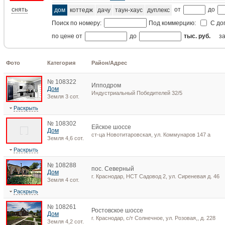
снять
от
до
дом
коттедж
дачу
таун-хаус
дуплекс
Поиск по номеру:
Под коммерцию:
С до
по цене от
до
тыс. руб.
з
Фото
Категория
Район/Адрес
№ 108322
Ипподром
Дом
Индустриальный Победителей 32/5
Земля 3 сот.
Раскрыть
№ 108302
Ейское шоссе
Дом
ст-ца Новотитаровская, ул. Коммунаров 147 а
Земля 4,6 сот.
Раскрыть
№ 108288
пос. Северный
Дом
г. Краснодар, НСТ Садовод 2, ул. Сиреневая д. 46
Земля 4 сот.
Раскрыть
№ 108261
Ростовское шоссе
Дом
г. Краснодар, с/т Солнечное, ул. Розовая,, д. 228
Земля 4,2 сот.