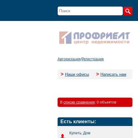
Авторизация
/
Регистрация
>
>
Наши офисы
Написать нам
В
списке сравнения
:
0 объектов
Есть клиенты:
Купить: Дом