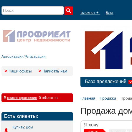
Блокнот +
Блог
Авторизация
/
Регистрация
>
>
Наши офисы
Написать нам
База предложений
Главная
Продажа
Прода
В
списке сравнения
:
0 объектов
Продажа дом
Есть клиенты:
Я хочу
Купить: Дом