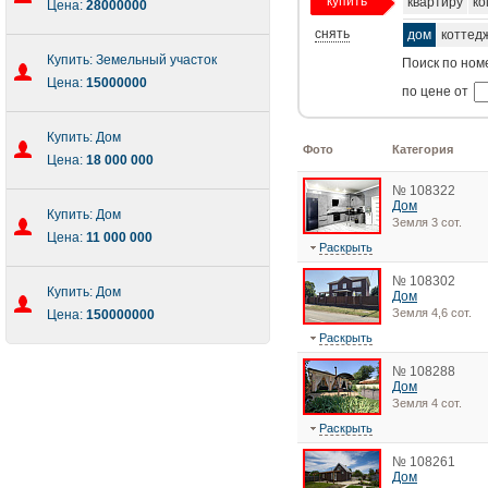
купить
квартиру
ко
Цена:
28000000
снять
дом
коттед
Купить: Земельный участок
Поиск по ном
Цена:
15000000
по цене от
Купить: Дом
Фото
Категория
Цена:
18 000 000
№ 108322
Дом
Купить: Дом
Земля 3 сот.
Цена:
11 000 000
Раскрыть
№ 108302
Купить: Дом
Дом
Земля 4,6 сот.
Цена:
150000000
Раскрыть
№ 108288
Дом
Земля 4 сот.
Раскрыть
№ 108261
Дом