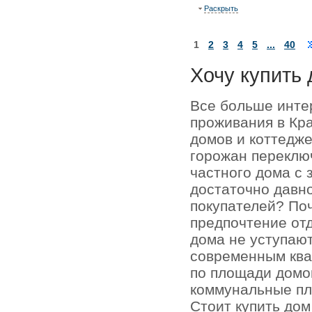
Раскрыть
1
2
3
4
5
...
40
Хочу купить 
Все больше инте
проживания в Кр
домов и коттедже
горожан переключ
частного дома с 
достаточно давно
покупателей? По
предпочтение отд
дома не уступаю
современным кв
по площади домо
коммунальные пл
Стоит купить до