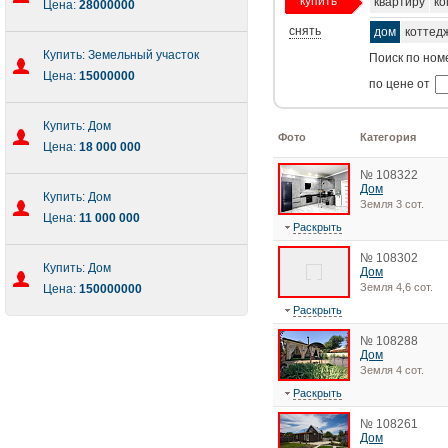
купить
квартиру
ко
Цена:
28000000
снять
дом
коттед
Купить: Земельный участок
Поиск по ном
Цена:
15000000
по цене от
Купить: Дом
Фото
Категория
Цена:
18 000 000
№ 108322
Дом
Купить: Дом
Земля 3 сот.
Цена:
11 000 000
Раскрыть
№ 108302
Купить: Дом
Дом
Земля 4,6 сот.
Цена:
150000000
Раскрыть
№ 108288
Дом
Земля 4 сот.
Раскрыть
№ 108261
Дом