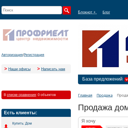
Блокнот +
Блог
Авторизация
/
Регистрация
>
>
Наши офисы
Написать нам
База предложений
Главная
Продажа
Прода
В
списке сравнения
:
0 объектов
Продажа дом
Есть клиенты:
Я хочу
Купить: Дом