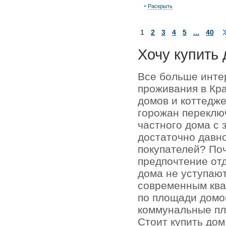
Раскрыть
1
2
3
4
5
...
40
Хочу купить 
Все больше инте
проживания в Кр
домов и коттедже
горожан переключ
частного дома с 
достаточно давно
покупателей? По
предпочтение отд
дома не уступаю
современным кв
по площади домо
коммунальные пл
Стоит купить до