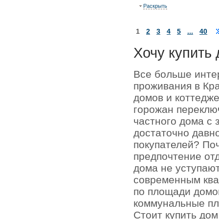
Раскрыть
1
2
3
4
5
...
40
Хочу купить 
Все больше инте
проживания в Кр
домов и коттедже
горожан переключ
частного дома с 
достаточно давно
покупателей? По
предпочтение отд
дома не уступаю
современным кв
по площади домо
коммунальные пл
Стоит купить до