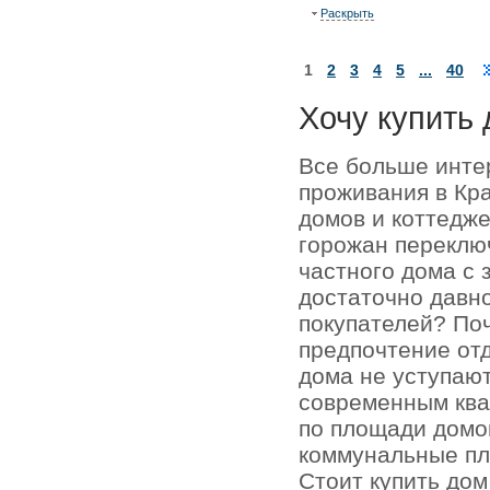
Раскрыть
1
2
3
4
5
...
40
Хочу купить 
Все больше инте
проживания в Кр
домов и коттедже
горожан переключ
частного дома с 
достаточно давно
покупателей? По
предпочтение отд
дома не уступаю
современным кв
по площади домо
коммунальные пл
Стоит купить до