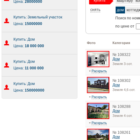
купить
квартиру
ко
Цена:
28000000
снять
дом
коттед
Купить: Земельный участок
Поиск по ном
Цена:
15000000
по цене от
Купить: Дом
Фото
Категория
Цена:
18 000 000
№ 108322
Дом
Купить: Дом
Земля 3 сот.
Цена:
11 000 000
Раскрыть
№ 108302
Купить: Дом
Дом
Земля 4,6 сот.
Цена:
150000000
Раскрыть
№ 108288
Дом
Земля 4 сот.
Раскрыть
№ 108261
Дом