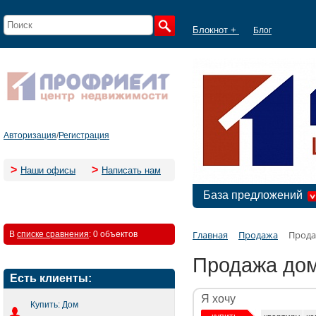
Блокнот +
Блог
Авторизация
/
Регистрация
>
>
Наши офисы
Написать нам
База предложений
Главная
Продажа
Прода
В
списке сравнения
:
0 объектов
Продажа дом
Есть клиенты:
Я хочу
Купить: Дом