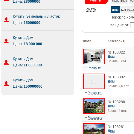
купить
квартиру
ко
Цена:
28000000
снять
дом
коттед
Купить: Земельный участок
Поиск по ном
Цена:
15000000
по цене от
Купить: Дом
Фото
Категория
Цена:
18 000 000
№ 108322
Дом
Купить: Дом
Земля 3 сот.
Цена:
11 000 000
Раскрыть
№ 108302
Купить: Дом
Дом
Земля 4,6 сот.
Цена:
150000000
Раскрыть
№ 108288
Дом
Земля 4 сот.
Раскрыть
№ 108261
Дом