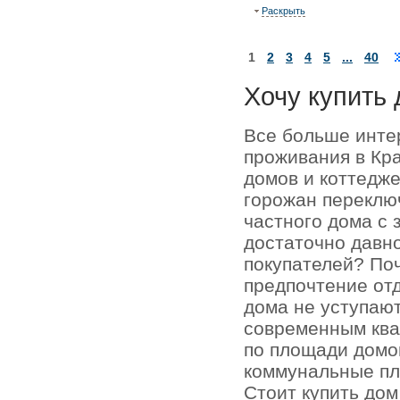
Раскрыть
1
2
3
4
5
...
40
Хочу купить 
Все больше инте
проживания в Кр
домов и коттедже
горожан переключ
частного дома с 
достаточно давно
покупателей? По
предпочтение отд
дома не уступаю
современным кв
по площади домо
коммунальные пл
Стоит купить до