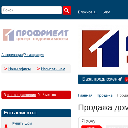
Блокнот +
Блог
Авторизация
/
Регистрация
>
>
Наши офисы
Написать нам
База предложений
Главная
Продажа
Прода
В
списке сравнения
:
0 объектов
Продажа дом
Есть клиенты:
Я хочу
Купить: Дом