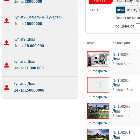
купить
квартиру
ко
Цена:
28000000
снять
дом
коттед
Купить: Земельный участок
Поиск по ном
Цена:
15000000
по цене от
Купить: Дом
Фото
Категория
Цена:
18 000 000
№ 108322
Дом
Купить: Дом
Земля 3 сот.
Цена:
11 000 000
Раскрыть
№ 108302
Купить: Дом
Дом
Земля 4,6 сот.
Цена:
150000000
Раскрыть
№ 108288
Дом
Земля 4 сот.
Раскрыть
№ 108261
Дом