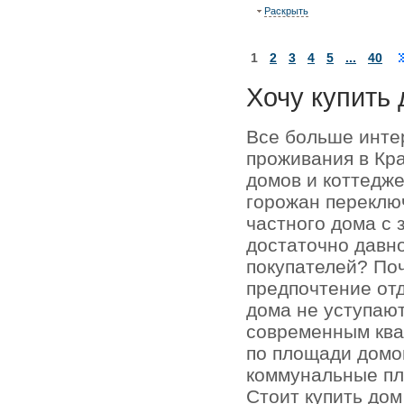
Раскрыть
1
2
3
4
5
...
40
Хочу купить 
Все больше инте
проживания в Кр
домов и коттедже
горожан переключ
частного дома с 
достаточно давно
покупателей? По
предпочтение отд
дома не уступаю
современным кв
по площади домо
коммунальные пл
Стоит купить до