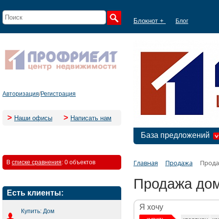
Блокнот +
Блог
Авторизация
/
Регистрация
>
>
Наши офисы
Написать нам
База предложений
Главная
Продажа
Прода
В
списке сравнения
:
0 объектов
Продажа дом
Есть клиенты:
Я хочу
Купить: Дом