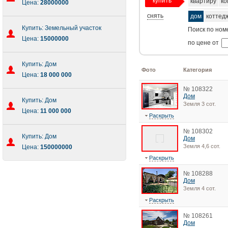
купить
квартиру
ко
Цена:
28000000
снять
дом
коттед
Купить: Земельный участок
Поиск по ном
Цена:
15000000
по цене от
Купить: Дом
Фото
Категория
Цена:
18 000 000
№ 108322
Дом
Купить: Дом
Земля 3 сот.
Цена:
11 000 000
Раскрыть
№ 108302
Купить: Дом
Дом
Земля 4,6 сот.
Цена:
150000000
Раскрыть
№ 108288
Дом
Земля 4 сот.
Раскрыть
№ 108261
Дом