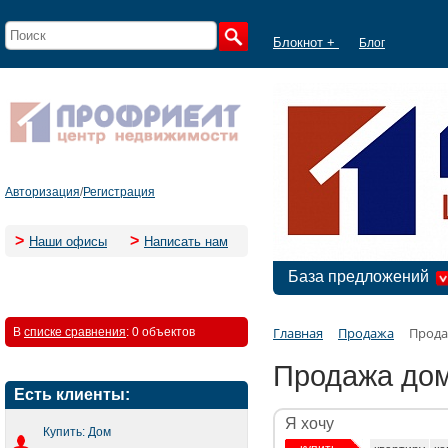
Блокнот +
Блог
Авторизация
/
Регистрация
>
>
Наши офисы
Написать нам
База предложений
Главная
Продажа
Прода
В
списке сравнения
:
0 объектов
Продажа дом
Есть клиенты:
Я хочу
Купить: Дом