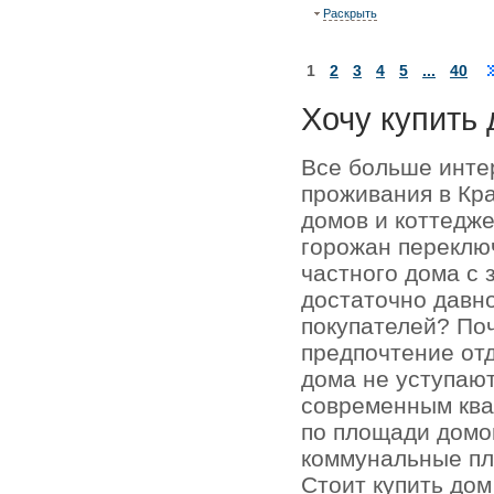
Раскрыть
1
2
3
4
5
...
40
Хочу купить 
Все больше инте
проживания в Кр
домов и коттедже
горожан переключ
частного дома с 
достаточно давно
покупателей? По
предпочтение отд
дома не уступаю
современным кв
по площади домо
коммунальные пл
Стоит купить до