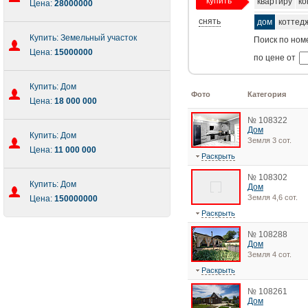
купить
квартиру
ко
Цена:
28000000
снять
дом
коттед
Купить: Земельный участок
Поиск по ном
Цена:
15000000
по цене от
Купить: Дом
Фото
Категория
Цена:
18 000 000
№ 108322
Дом
Купить: Дом
Земля 3 сот.
Цена:
11 000 000
Раскрыть
№ 108302
Купить: Дом
Дом
Земля 4,6 сот.
Цена:
150000000
Раскрыть
№ 108288
Дом
Земля 4 сот.
Раскрыть
№ 108261
Дом