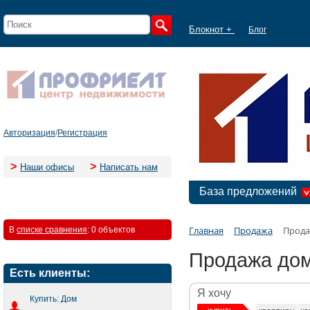
Блокнот +
Блог
Авторизация
/
Регистрация
>
>
Наши офисы
Написать нам
База предложений
Главная
Продажа
Прода
В
списке сравнения
:
0 объектов
Продажа дом
Есть клиенты:
Я хочу
Купить: Дом