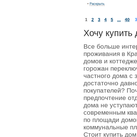
Раскрыть
1
2
3
4
5
...
40
Хочу купить 
Все больше инте
проживания в Кр
домов и коттедже
горожан переключ
частного дома с 
достаточно давно
покупателей? По
предпочтение отд
дома не уступаю
современным кв
по площади домо
коммунальные пл
Стоит купить до