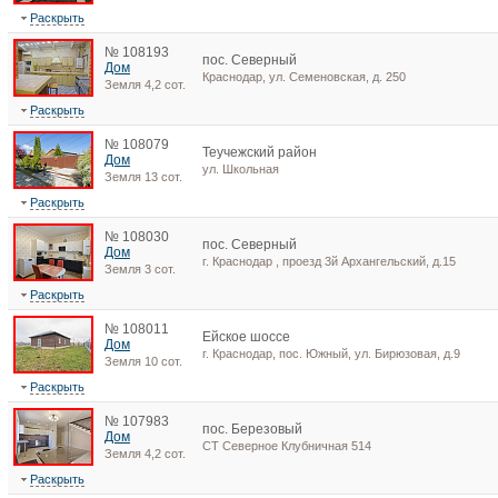
Раскрыть
№ 108193
пос. Северный
Дом
Краснодар, ул. Семеновская, д. 250
Земля 4,2 сот.
Раскрыть
№ 108079
Теучежский район
Дом
ул. Школьная
Земля 13 сот.
Раскрыть
№ 108030
пос. Северный
Дом
г. Краснодар , проезд 3й Архангельский, д.15
Земля 3 сот.
Раскрыть
№ 108011
Ейское шоссе
Дом
г. Краснодар, пос. Южный, ул. Бирюзовая, д.9
Земля 10 сот.
Раскрыть
№ 107983
пос. Березовый
Дом
СТ Северное Клубничная 514
Земля 4,2 сот.
Раскрыть