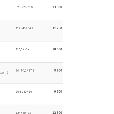
13 500
62,9 \ 28,7 \ 8
11 750
112 \ 46 \ 34,2
18 000
110,8 \ - \ -
8 700
80 \ 54,2 \ 17,9
корп. 1
9 500
75,6 \ 40 \ 16
12 800
124 \ 60 \ 32