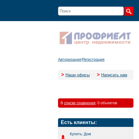
Авторизация
/
Регистрация
>
>
Наши офисы
Написать нам
В
списке сравнения
:
0 объектов
Есть клиенты:
Купить: Дом