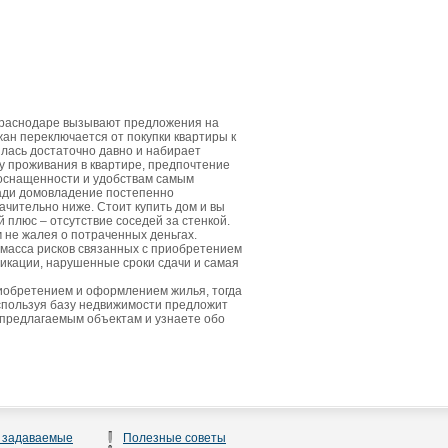
Краснодаре вызывают предложения на
жан переключается от покупки квартиры к
лась достаточно давно и набирает
у проживания в квартире, предпочтение
 оснащенности и удобствам самым
щади домовладение постепенно
ачительно ниже. Стоит купить дом и вы
плюс – отсутствие соседей за стенкой.
м не жалея о потраченных деньгах.
 масса рисков связанных с приобретением
икации, нарушенные сроки сдачи и самая
риобретением и оформлением жилья, тогда
спользуя базу недвижимости предложит
 предлагаемым объектам и узнаете обо
 задаваемые
Полезные советы