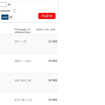
м²
говором:
а
дом
м²
Площадь, м²
Цена, тыс. руб.
общ\жил\кух
11 500
117 \ - \ 27
19 000
259,2 \ - \ 22,4
16 500
120 \ 35,4 \ 38
10 000
97,2 \ 49,7 \ 6,1