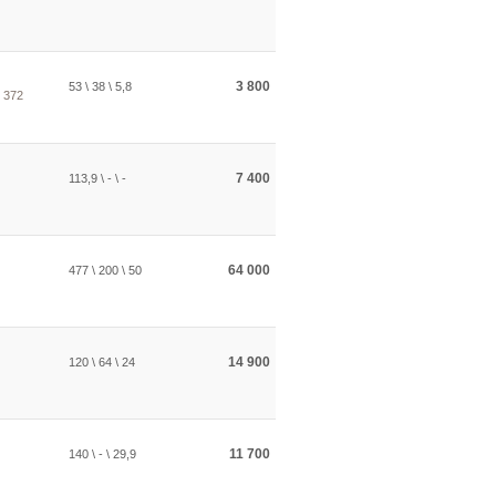
3 800
53 \ 38 \ 5,8
 372
7 400
113,9 \ - \ -
64 000
477 \ 200 \ 50
14 900
120 \ 64 \ 24
11 700
140 \ - \ 29,9