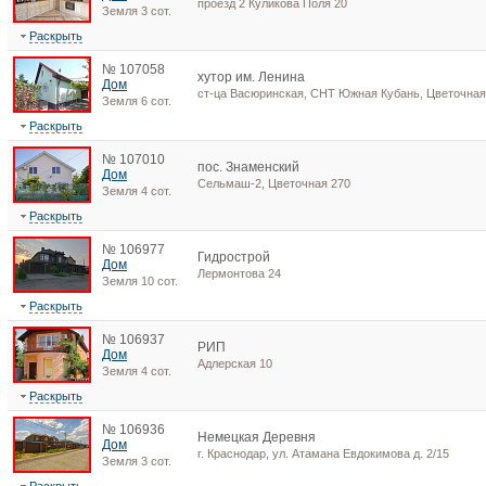
проезд 2 Куликова Поля 20
Земля 3 сот.
Раскрыть
№ 107058
хутор им. Ленина
Дом
ст-ца Васюринская, СНТ Южная Кубань, Цветочная
Земля 6 сот.
Раскрыть
№ 107010
пос. Знаменский
Дом
Сельмаш-2, Цветочная 270
Земля 4 сот.
Раскрыть
№ 106977
Гидрострой
Дом
Лермонтова 24
Земля 10 сот.
Раскрыть
№ 106937
РИП
Дом
Адлерская 10
Земля 4 сот.
Раскрыть
№ 106936
Немецкая Деревня
Дом
г. Краснодар, ул. Атамана Евдокимова д. 2/15
Земля 3 сот.