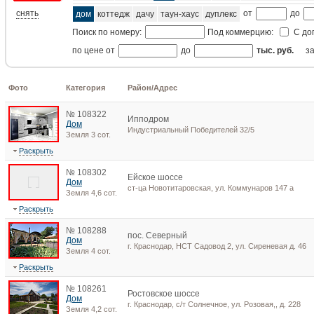
снять
от
до
дом
коттедж
дачу
таун-хаус
дуплекс
Поиск по номеру:
Под коммерцию:
С до
по цене от
до
тыс. руб.
з
Фото
Категория
Район/Адрес
№ 108322
Ипподром
Дом
Индустриальный Победителей 32/5
Земля 3 сот.
Раскрыть
№ 108302
Ейское шоссе
Дом
ст-ца Новотитаровская, ул. Коммунаров 147 а
Земля 4,6 сот.
Раскрыть
№ 108288
пос. Северный
Дом
г. Краснодар, НСТ Садовод 2, ул. Сиреневая д. 46
Земля 4 сот.
Раскрыть
№ 108261
Ростовское шоссе
Дом
г. Краснодар, с/т Солнечное, ул. Розовая,, д. 228
Земля 4,2 сот.