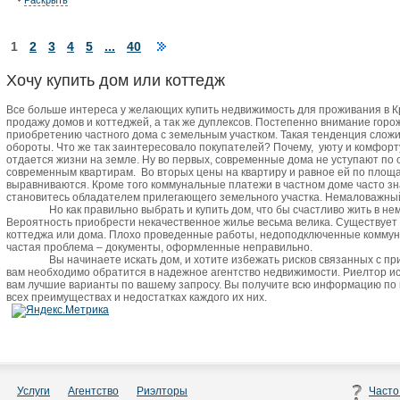
Раскрыть
1
2
3
4
5
...
40
Хочу купить дом или коттедж
Все больше интереса у желающих купить недвижимость для проживания в 
продажу домов и коттеджей, а так же дуплексов. Постепенно внимание горо
приобретению частного дома с земельным участком. Такая тенденция сложи
обороты. Что же так заинтересовало покупателей? Почему,
уюту и комфорт
отдается жизни на земле. Ну во первых, современные дома не уступают по
современным квартирам.
Во вторых цены на квартиру и равное ей по пло
выравниваются. Кроме того коммунальные платежи в частном доме часто зн
становитесь обладателем прилегающего земельного участка. Немаловажный 
Но как правильно выбрать и купить дом, что бы счастливо жить в не
Вероятность приобрести некачественное жилье весьма велика. Существует
коттеджа или дома. Плохо проведенные работы, недоподключенные коммун
частая проблема – документы, оформленные неправильно.
Вы начинаете искать дом, и хотите избежать рисков связанных с п
вам необходимо обратится в надежное агентство недвижимости. Риелтор и
вам лучшие варианты по вашему запросу. Вы получите всю информацию по
всех преимуществах и недостатках каждого их них.
Услуги
Агентство
Риэлторы
Часто