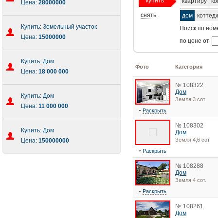
купить
квартиру
ко
Цена:
28000000
снять
дом
коттед
Купить: Земельный участок
Поиск по ном
Цена:
15000000
по цене от
Купить: Дом
Фото
Категория
Цена:
18 000 000
№ 108322
Дом
Купить: Дом
Земля 3 сот.
Цена:
11 000 000
Раскрыть
№ 108302
Купить: Дом
Дом
Земля 4,6 сот.
Цена:
150000000
Раскрыть
№ 108288
Дом
Земля 4 сот.
Раскрыть
№ 108261
Дом