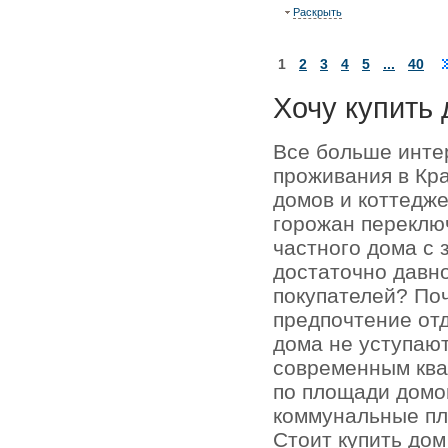
Раскрыть
1
2
3
4
5
...
40
Хочу купить 
Все больше инте
проживания в Кр
домов и коттедже
горожан переключ
частного дома с 
достаточно давно
покупателей? По
предпочтение отд
дома не уступаю
современным кв
по площади домо
коммунальные пл
Стоит купить до