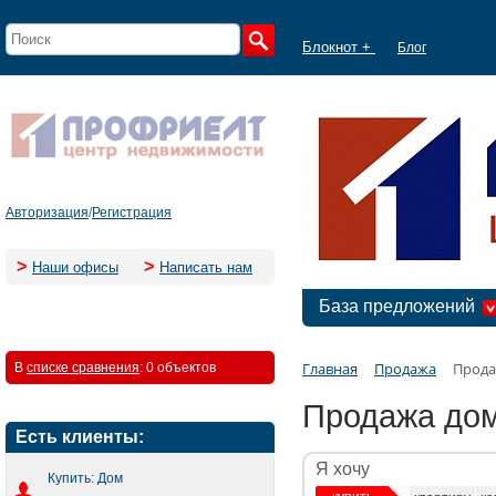
Блокнот +
Блог
Авторизация
/
Регистрация
>
>
Наши офисы
Написать нам
База предложений
Главная
Продажа
Прода
В
списке сравнения
:
0 объектов
Продажа дом
Есть клиенты:
Я хочу
Купить: Дом