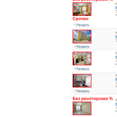
Э
к
Срочно
Раскрыть
Э
Раскрыть
Э
к
Раскрыть
Э
Раскрыть
Без риэлторских %
Э
к