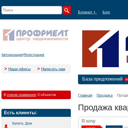
Блокнот +
Блог
Авторизация
/
Регистрация
>
>
Наши офисы
Написать нам
База предложений
Главная
Продажа
Прода
В
списке сравнения
:
0 объектов
Продажа ква
Есть клиенты:
Я хочу
Купить: Дом