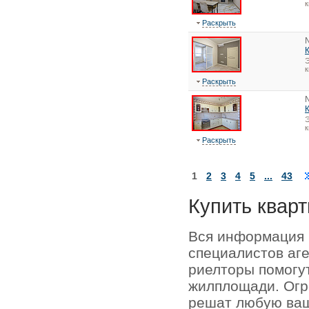
к
Раскрыть
Э
к
Раскрыть
Э
к
Раскрыть
1
2
3
4
5
...
43
Купить кварт
Вся информация 
специалистов аг
риелторы помогу
жилплощади. Огр
решат любую ваш