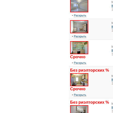
Э
Раскрыть
Э
Раскрыть
Э
Срочно
Раскрыть
Без риэлторских %
Э
Срочно
Раскрыть
Без риэлторских %
Э