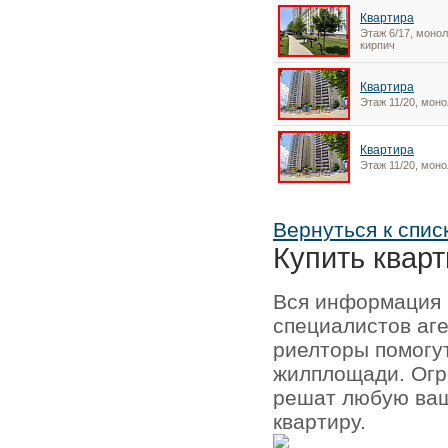
Квартира
Этаж 6/17, монол
кирпич
Квартира
Этаж 11/20, моно
Квартира
Этаж 11/20, моно
Вернуться к спис
Купить кварт
Вся информация 
специалистов аг
риелторы помогу
жилплощади. Огр
решат любую ваш
квартиру.