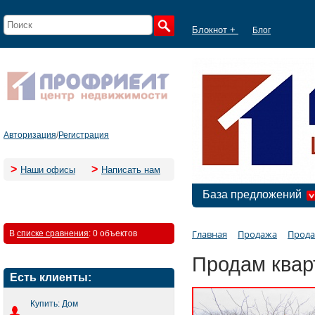
Блокнот +
Блог
Авторизация
/
Регистрация
>
>
Наши офисы
Написать нам
База предложений
Главная
Продажа
Прода
В
списке сравнения
:
0 объектов
Продам квар
Есть клиенты:
Купить: Дом