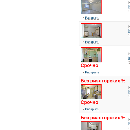
Э
Раскрыть
Э
Раскрыть
Э
Срочно
Раскрыть
Без риэлторских %
Э
Срочно
Раскрыть
Без риэлторских %
Э