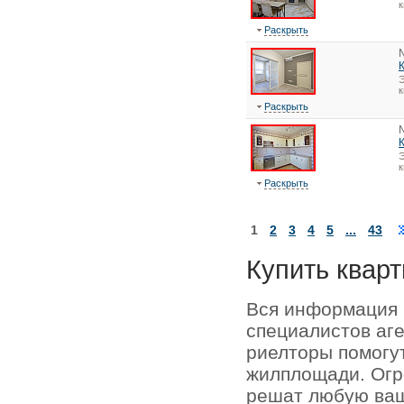
к
Раскрыть
Э
к
Раскрыть
Э
к
Раскрыть
1
2
3
4
5
...
43
Купить кварт
Вся информация 
специалистов аг
риелторы помогу
жилплощади. Огр
решат любую ваш