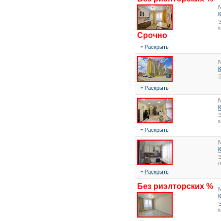
Э
к
Срочно
Раскрыть
Э
Раскрыть
Э
к
Раскрыть
Э
Раскрыть
Без риэлторских %
Э
к