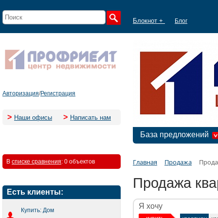
Блокнот +
Блог
Авторизация
/
Регистрация
>
>
Наши офисы
Написать нам
База предложений
Главная
Продажа
Прода
В
списке сравнения
:
0 объектов
Продажа ква
Есть клиенты:
Я хочу
Купить: Дом