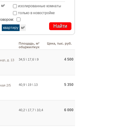
м²
изолированные комнаты
только в новостройке
говором:
а
квартиру
м²
Площадь, м²
Цена, тыс. руб.
общ\жил\кух
4 500
34,5 \ 17,6 \ 9
ьцо, д. 13
5 350
40,9 \ 19 \ 13
кая 2/5
6 000
40,2 \ 17,7 \ 10,4