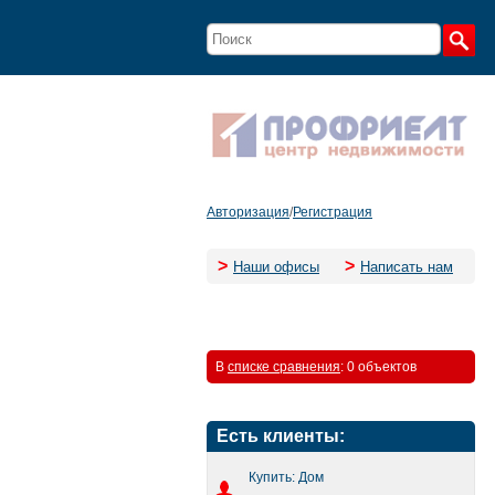
Авторизация
/
Регистрация
>
>
Наши офисы
Написать нам
В
списке сравнения
:
0 объектов
Есть клиенты:
Купить: Дом