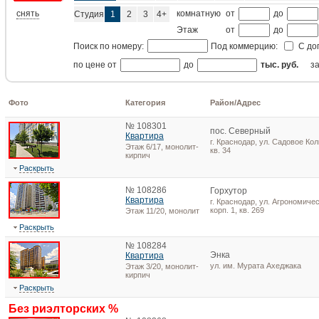
снять
комнатную
от
до
Студия
1
2
3
4+
Этаж
от
до
Поиск по номеру:
Под коммерцию:
С до
по цене от
до
тыс. руб.
з
Фото
Категория
Район/Адрес
№ 108301
пос. Северный
Квартира
г. Краснодар, ул. Садовое Кол
Этаж 6/17, монолит-
кв. 34
кирпич
Раскрыть
№ 108286
Горхутор
Квартира
г. Краснодар, ул. Агрономичес
корп. 1, кв. 269
Этаж 11/20, монолит
Раскрыть
№ 108284
Энка
Квартира
ул. им. Мурата Ахеджака
Этаж 3/20, монолит-
кирпич
Раскрыть
Без риэлторских %