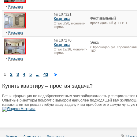
Раскрыть
№ 107321
Фестивальный
Квартира
проез Дальний д. 11 к. 1
Этаж 3/20, монолит-
кирпич
Раскрыть
№ 107270
Энка
Квартира
г. Краснодар, ул. Кореновская,
Этаж 12/16, монолит-
162
кирпич
Раскрыть
1
2
3
4
5
...
43
Купить квартиру – простая задача?
Вся информация по недобросовестным застройщикам есть у специалистов
Опытные риелторы помогут с выбором наиболее подходящей вам жилплоща
навыки агентов решат любую вашу задачу и вы приобретете самую лучшую 
Услуги
Агентство
Риэлторы
Часто