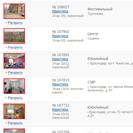
№ 108027
Фестивальный
Квартира
Тургенева
Этаж 3/5, кирпичный
Раскрыть
№ 107902
Центр
Квартира
Седина
Этаж 5/5, кирпичный
Раскрыть
№ 107891
Юбилейный
Квартира
г. Краснодар, пр-т Чекистов, д
Этаж 10/12,
панельный
Раскрыть
№ 107810
СМР
Квартира
г. Краснодар, ул. имени Иван
Этаж 13/16, монолит-
Беличенко, д. 87
кирпич
Раскрыть
№ 107712
Юбилейный
Квартира
г.Краснодар, ул.им.70-летия 
Этаж 10/10,
д.24
панельный
Раскрыть
№ 107704