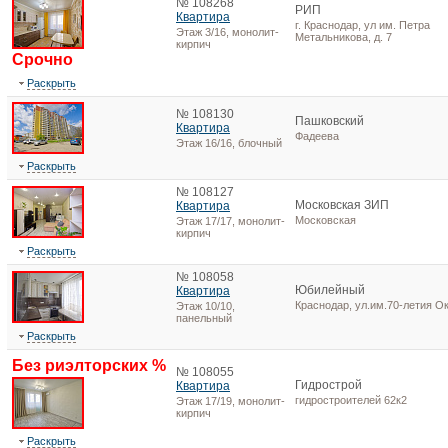
№ 108268
РИП
Квартира
г. Краснодар, ул им. Петра
Этаж 3/16, монолит-
Метальникова, д. 7
кирпич
Срочно
Раскрыть
№ 108130
Пашковский
Квартира
Фадеева
Этаж 16/16, блочный
Раскрыть
№ 108127
Московская ЗИП
Квартира
Московская
Этаж 17/17, монолит-
кирпич
Раскрыть
№ 108058
Юбилейный
Квартира
Краснодар, ул.им.70-летия Ок
Этаж 10/10,
панельный
Раскрыть
Без риэлторских %
№ 108055
Гидрострой
Квартира
гидростроителей 62к2
Этаж 17/19, монолит-
кирпич
Раскрыть