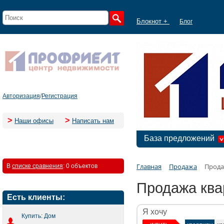
Блокнот +
Блог
Авторизация
/
Регистрация
>
>
Наши офисы
Написать нам
База предложений
Главная
Продажа
Прода
В
списке сравнения
:
0 объектов
Продажа ква
Есть клиенты:
Я хочу
Купить: Дом