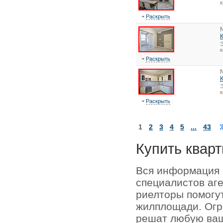
к
Раскрыть
Э
к
Раскрыть
Э
к
Раскрыть
1
2
3
4
5
...
43
Купить кварт
Вся информация 
специалистов аг
риелторы помогу
жилплощади. Огр
решат любую ваш