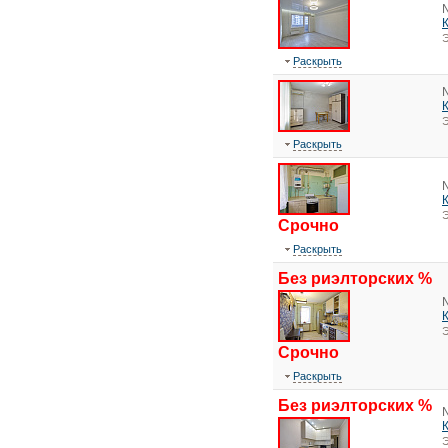
Э
Раскрыть
Э
Раскрыть
Э
Срочно
Раскрыть
Без риэлторских %
Э
Срочно
Раскрыть
Без риэлторских %
Э