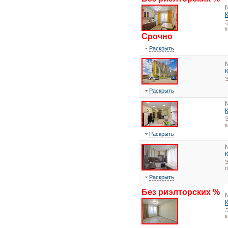
Э
к
Срочно
Раскрыть
Э
Раскрыть
Э
к
Раскрыть
Э
Раскрыть
Без риэлторских %
Э
к