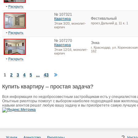
Раскрыть
№ 107321
Фестивальный
Квартира
проез Дальний д. 11 к. 1
Этаж 3/20, монолит-
кирпич
Раскрыть
№ 107270
Энка
Квартира
г. Краснодар, ул. Кореновская,
Этаж 12/16, монолит-
162
кирпич
Раскрыть
1
2
3
4
5
...
43
Купить квартиру – простая задача?
Вся информация по недобросовестным застройщикам есть у специалистов
Опытные риелторы помогут с выбором наиболее подходящей вам жилплоща
навыки агентов решат любую вашу задачу и вы приобретете самую лучшую 
Услуги
Агентство
Риэлторы
Часто