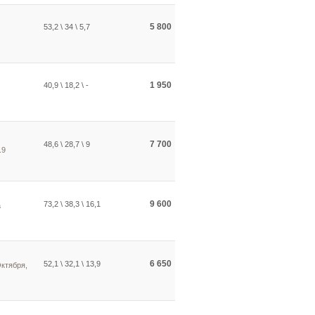
5 800
53,2 \ 34 \ 5,7
1 950
40,9 \ 18,2 \ -
7 700
48,6 \ 28,7 \ 9
.9
9 600
73,2 \ 38,3 \ 16,1
а
6 650
52,1 \ 32,1 \ 13,9
Октября,