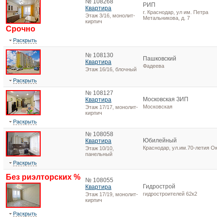
№ 108268
РИП
Квартира
г. Краснодар, ул им. Петра
Этаж 3/16, монолит-
Метальникова, д. 7
кирпич
Срочно
Раскрыть
№ 108130
Пашковский
Квартира
Фадеева
Этаж 16/16, блочный
Раскрыть
№ 108127
Московская ЗИП
Квартира
Московская
Этаж 17/17, монолит-
кирпич
Раскрыть
№ 108058
Юбилейный
Квартира
Краснодар, ул.им.70-летия Ок
Этаж 10/10,
панельный
Раскрыть
Без риэлторских %
№ 108055
Гидрострой
Квартира
гидростроителей 62к2
Этаж 17/19, монолит-
кирпич
Раскрыть