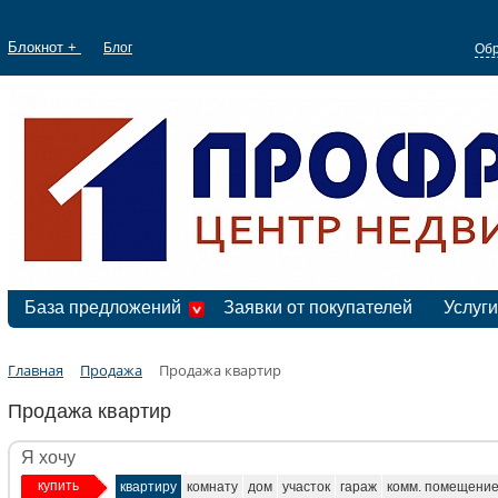
Блокнот +
Блог
Обр
База предложений
Заявки от покупателей
Услуги
Главная
Продажа
Продажа квартир
Продажа квартир
Я хочу
купить
квартиру
комнату
дом
участок
гараж
комм. помещени