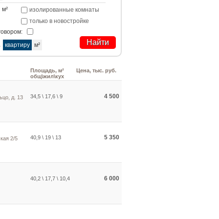
м²
изолированные комнаты
только в новостройке
говором:
а
квартиру
м²
Площадь, м²
Цена, тыс. руб.
общ\жил\кух
4 500
34,5 \ 17,6 \ 9
ьцо, д. 13
5 350
40,9 \ 19 \ 13
кая 2/5
6 000
40,2 \ 17,7 \ 10,4