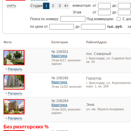
снять
комнатную
от
до
Студия
1
2
3
4+
Этаж
от
до
Поиск по номеру:
Под коммерцию:
С до
по цене от
до
тыс. руб.
з
Фото
Категория
Район/Адрес
№ 108301
пос. Северный
Квартира
г. Краснодар, ул. Садовое Кол
Этаж 6/17, монолит-
кв. 34
кирпич
Раскрыть
№ 108286
Горхутор
Квартира
г. Краснодар, ул. Агрономичес
корп. 1, кв. 269
Этаж 11/20, монолит
Раскрыть
№ 108284
Энка
Квартира
ул. им. Мурата Ахеджака
Этаж 3/20, монолит-
кирпич
Раскрыть
Без риэлторских %