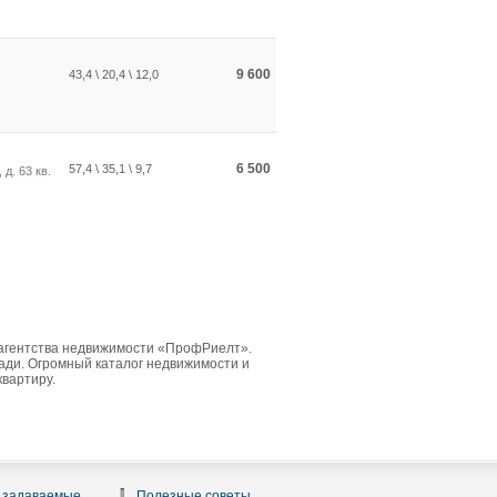
9 600
43,4 \ 20,4 \ 12,0
6 500
57,4 \ 35,1 \ 9,7
 д. 63 кв.
 агентства недвижимости «ПрофРиелт».
ди. Огромный каталог недвижимости и
квартиру.
 задаваемые
Полезные советы