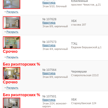
Юбилейный
Квартира
проспект Чекистов, д.21
Этаж 5/10, блочный
Раскрыть
№ 107628
ХБК
Квартира
стасова 187
Этаж 8/9, кирпичный
Раскрыть
№ 107573
ТЭЦ
Квартира
Евдокии Бершанской д.1
Этаж 4/4, кирпичный
Срочно
Раскрыть
Без риэлторских %
№ 107564
Черемушки
Квартира
Ставропольская 221/2
Этаж 8/9, кирпичный
Срочно
Раскрыть
Без риэлторских %
№ 107501
ХБК
Квартира
Старокубанская 124
Этаж 2/24, монолит-
кирпич