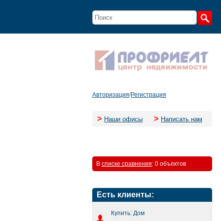
Авторизация
/
Регистрация
>
>
Наши офисы
Написать нам
В
списке сравнения
:
0 объектов
Есть клиенты:
Купить: Дом