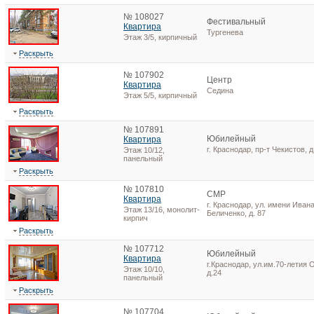
№ 108027
Фестивальный
Квартира
Тургенева
Этаж 3/5, кирпичный
Раскрыть
№ 107902
Центр
Квартира
Седина
Этаж 5/5, кирпичный
Раскрыть
№ 107891
Юбилейный
Квартира
г. Краснодар, пр-т Чекистов, д
Этаж 10/12,
панельный
Раскрыть
№ 107810
СМР
Квартира
г. Краснодар, ул. имени Иван
Этаж 13/16, монолит-
Беличенко, д. 87
кирпич
Раскрыть
№ 107712
Юбилейный
Квартира
г.Краснодар, ул.им.70-летия 
Этаж 10/10,
д.24
панельный
Раскрыть
№ 107704