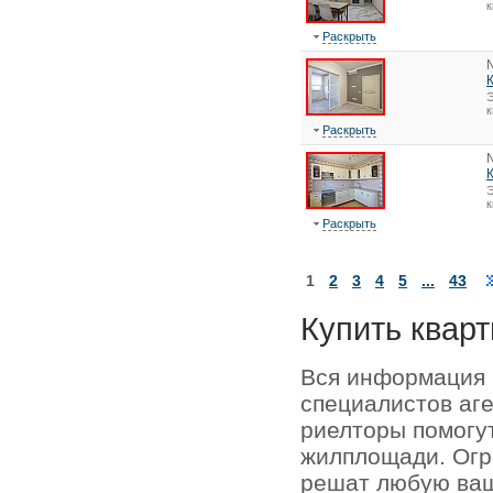
к
Раскрыть
Э
к
Раскрыть
Э
к
Раскрыть
1
2
3
4
5
...
43
Купить кварт
Вся информация 
специалистов аг
риелторы помогу
жилплощади. Огр
решат любую ваш