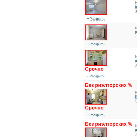
Э
Раскрыть
Э
Раскрыть
Э
Срочно
Раскрыть
Без риэлторских %
Э
Срочно
Раскрыть
Без риэлторских %
Э