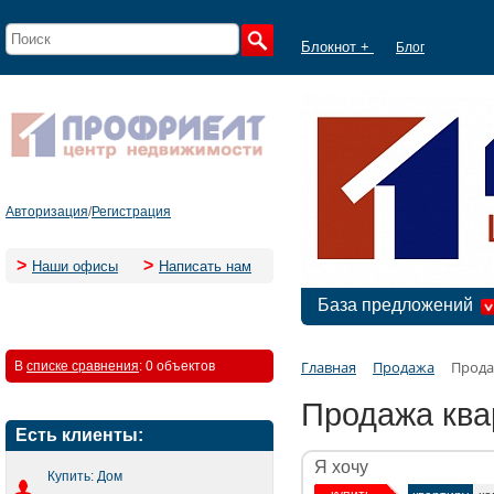
Блокнот +
Блог
Авторизация
/
Регистрация
>
>
Наши офисы
Написать нам
База предложений
Главная
Продажа
Прода
В
списке сравнения
:
0 объектов
Продажа ква
Есть клиенты:
Я хочу
Купить: Дом