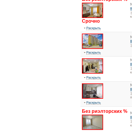
Э
к
Срочно
Раскрыть
Э
Раскрыть
Э
к
Раскрыть
Э
Раскрыть
Без риэлторских %
Э
к