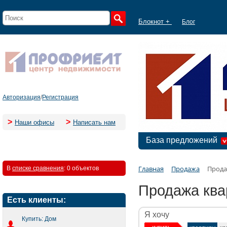
Блокнот +
Блог
Авторизация
/
Регистрация
>
>
Наши офисы
Написать нам
База предложений
Главная
Продажа
Прода
В
списке сравнения
:
0 объектов
Продажа ква
Есть клиенты:
Я хочу
Купить: Дом