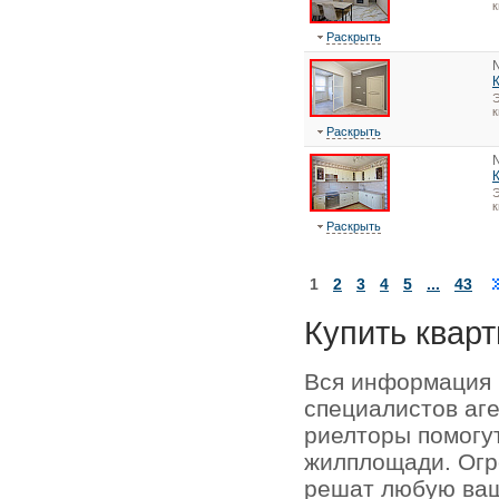
к
Раскрыть
Э
к
Раскрыть
Э
к
Раскрыть
1
2
3
4
5
...
43
Купить кварт
Вся информация 
специалистов аг
риелторы помогу
жилплощади. Огр
решат любую ваш