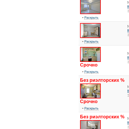
Э
Раскрыть
Э
Раскрыть
Э
Срочно
Раскрыть
Без риэлторских %
Э
Срочно
Раскрыть
Без риэлторских %
Э