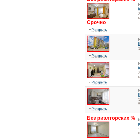
Э
к
Срочно
Раскрыть
Э
Раскрыть
Э
к
Раскрыть
Э
Раскрыть
Без риэлторских %
Э
к