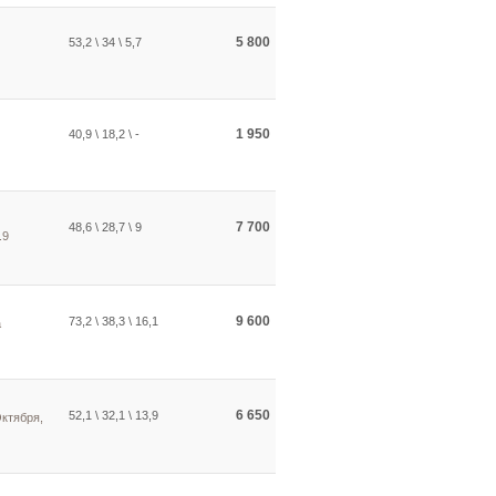
5 800
53,2 \ 34 \ 5,7
1 950
40,9 \ 18,2 \ -
7 700
48,6 \ 28,7 \ 9
.9
9 600
73,2 \ 38,3 \ 16,1
а
6 650
52,1 \ 32,1 \ 13,9
Октября,