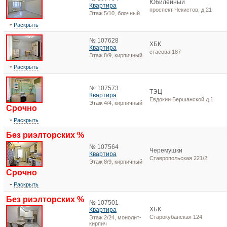
Юбилейный
Квартира
проспект Чекистов, д.21
Этаж 5/10, блочный
Раскрыть
№ 107628
ХБК
Квартира
стасова 187
Этаж 8/9, кирпичный
Раскрыть
№ 107573
ТЭЦ
Квартира
Евдокии Бершанской д.1
Этаж 4/4, кирпичный
Срочно
Раскрыть
Без риэлторских %
№ 107564
Черемушки
Квартира
Ставропольская 221/2
Этаж 8/9, кирпичный
Срочно
Раскрыть
Без риэлторских %
№ 107501
ХБК
Квартира
Старокубанская 124
Этаж 2/24, монолит-
кирпич