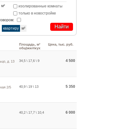
м²
изолированные комнаты
только в новостройке
говором:
а
квартиру
м²
Площадь, м²
Цена, тыс. руб.
общ\жил\кух
4 500
34,5 \ 17,6 \ 9
ьцо, д. 13
5 350
40,9 \ 19 \ 13
кая 2/5
6 000
40,2 \ 17,7 \ 10,4