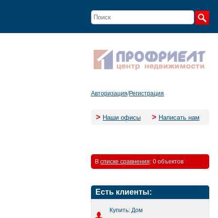
Авторизация
/
Регистрация
>
>
Наши офисы
Написать нам
В
списке сравнения
:
0 объектов
Есть клиенты:
Купить: Дом