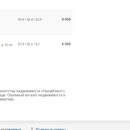
9 600
43,4 \ 20,4 \ 12,0
6 500
57,4 \ 35,1 \ 9,7
 д. 63 кв.
 агентства недвижимости «ПрофРиелт».
ди. Огромный каталог недвижимости и
квартиру.
 задаваемые
Полезные советы