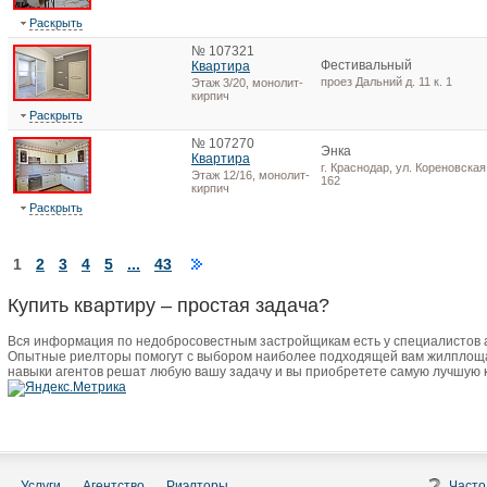
Раскрыть
№ 107321
Фестивальный
Квартира
проез Дальний д. 11 к. 1
Этаж 3/20, монолит-
кирпич
Раскрыть
№ 107270
Энка
Квартира
г. Краснодар, ул. Кореновская,
Этаж 12/16, монолит-
162
кирпич
Раскрыть
1
2
3
4
5
...
43
Купить квартиру – простая задача?
Вся информация по недобросовестным застройщикам есть у специалистов
Опытные риелторы помогут с выбором наиболее подходящей вам жилплоща
навыки агентов решат любую вашу задачу и вы приобретете самую лучшую 
Услуги
Агентство
Риэлторы
Часто