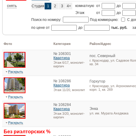
снять
комнатную
от
до
Студия
1
2
3
4+
Этаж
от
до
Поиск по номеру:
Под коммерцию:
С до
по цене от
до
тыс. руб.
з
Фото
Категория
Район/Адрес
№ 108301
пос. Северный
Квартира
г. Краснодар, ул. Садовое Кол
Этаж 6/17, монолит-
кв. 34
кирпич
Раскрыть
№ 108286
Горхутор
Квартира
г. Краснодар, ул. Агрономичес
корп. 1, кв. 269
Этаж 11/20, монолит
Раскрыть
№ 108284
Энка
Квартира
ул. им. Мурата Ахеджака
Этаж 3/20, монолит-
кирпич
Раскрыть
Без риэлторских %