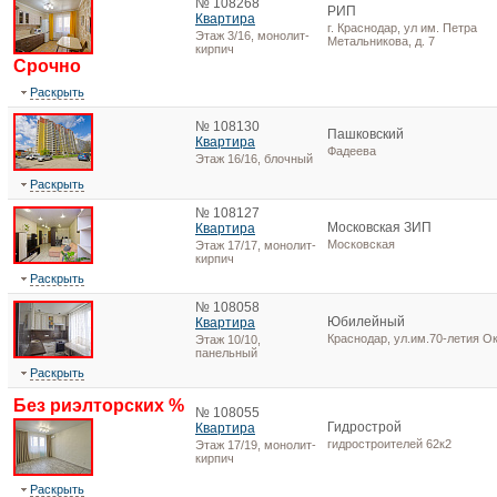
№ 108268
РИП
Квартира
г. Краснодар, ул им. Петра
Этаж 3/16, монолит-
Метальникова, д. 7
кирпич
Срочно
Раскрыть
№ 108130
Пашковский
Квартира
Фадеева
Этаж 16/16, блочный
Раскрыть
№ 108127
Московская ЗИП
Квартира
Московская
Этаж 17/17, монолит-
кирпич
Раскрыть
№ 108058
Юбилейный
Квартира
Краснодар, ул.им.70-летия Ок
Этаж 10/10,
панельный
Раскрыть
Без риэлторских %
№ 108055
Гидрострой
Квартира
гидростроителей 62к2
Этаж 17/19, монолит-
кирпич
Раскрыть