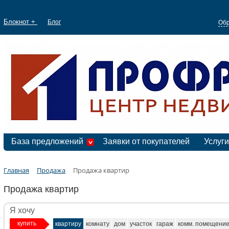
Блокнот +
Блог
Обр
База предложений
Заявки от покупателей
Услуги
Главная
Продажа
Продажа квартир
Продажа квартир
Я хочу
купить
квартиру
комнату
дом
участок
гараж
комм. помещени