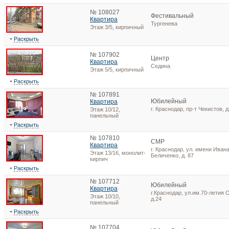
№ 108027
Фестивальный
Квартира
Тургенева
Этаж 3/5, кирпичный
Раскрыть
№ 107902
Центр
Квартира
Седина
Этаж 5/5, кирпичный
Раскрыть
№ 107891
Юбилейный
Квартира
г. Краснодар, пр-т Чекистов, д
Этаж 10/12,
панельный
Раскрыть
№ 107810
СМР
Квартира
г. Краснодар, ул. имени Иван
Этаж 13/16, монолит-
Беличенко, д. 87
кирпич
Раскрыть
№ 107712
Юбилейный
Квартира
г.Краснодар, ул.им.70-летия 
Этаж 10/10,
д.24
панельный
Раскрыть
№ 107704