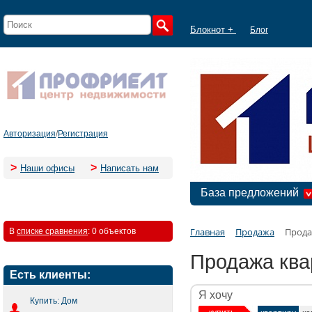
Блокнот +
Блог
Авторизация
/
Регистрация
>
>
Наши офисы
Написать нам
База предложений
Главная
Продажа
Прода
В
списке сравнения
:
0 объектов
Продажа ква
Есть клиенты:
Я хочу
Купить: Дом