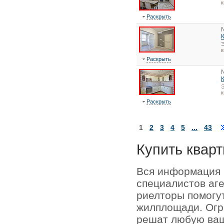
к
Раскрыть
Э
к
Раскрыть
Э
к
Раскрыть
1
2
3
4
5
...
43
Купить кварт
Вся информация 
специалистов аг
риелторы помогу
жилплощади. Огр
решат любую ваш