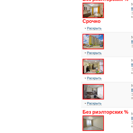
Э
к
Срочно
Раскрыть
Э
Раскрыть
Э
к
Раскрыть
Э
Раскрыть
Без риэлторских %
Э
к