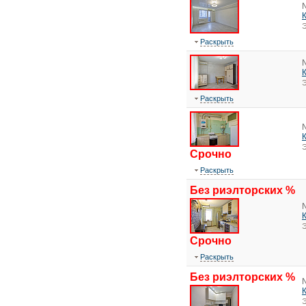
Э
Раскрыть
Э
Раскрыть
Э
Срочно
Раскрыть
Без риэлторских %
Э
Срочно
Раскрыть
Без риэлторских %
Э