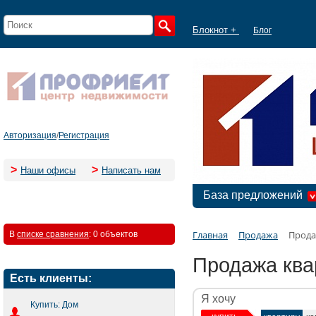
Блокнот +
Блог
Авторизация
/
Регистрация
>
>
Наши офисы
Написать нам
База предложений
Главная
Продажа
Прода
В
списке сравнения
:
0 объектов
Продажа ква
Есть клиенты:
Я хочу
Купить: Дом