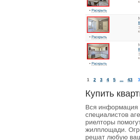
к
Раскрыть
Э
к
Раскрыть
Э
к
Раскрыть
1
2
3
4
5
...
43
Купить кварт
Вся информация 
специалистов аг
риелторы помогу
жилплощади. Огр
решат любую ваш