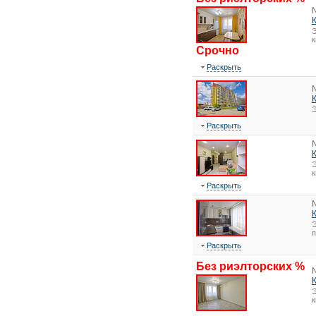
Э
к
Срочно
Раскрыть
Э
Раскрыть
Э
к
Раскрыть
Э
Раскрыть
Без риэлторских %
Э
к