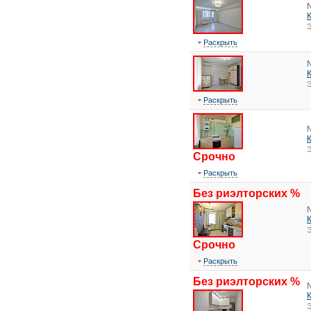
Э
Раскрыть
Э
Раскрыть
Э
Срочно
Раскрыть
Без риэлторских %
Э
Срочно
Раскрыть
Без риэлторских %
Э