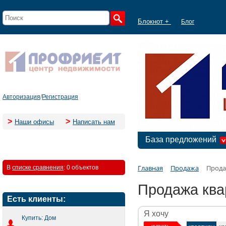
Блокнот +
Блог
Авторизация
/
Регистрация
>
>
Наши офисы
Написать нам
База предложений
Главная
Продажа
Прода
В
списке сравнения
:
0 объектов
Продажа ква
Есть клиенты:
Я хочу
Купить: Дом