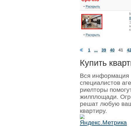
Раскрыть
Э
м
к
Раскрыть
1
...
39
40
41
4
Купить кварт
Вся информация 
специалистов аг
риелторы помогу
жилплощади. Огр
решат любую ваш
квартиру.