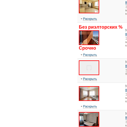
Э
м
к
Раскрыть
Без риэлторских %
Э
м
к
Срочно
Раскрыть
Э
Раскрыть
Э
м
к
Раскрыть
Э