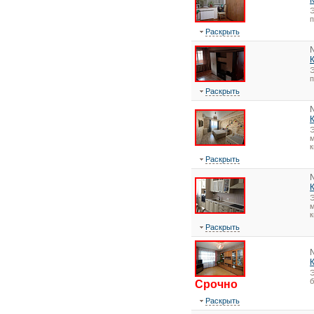
Э
Раскрыть
Э
Раскрыть
Э
м
к
Раскрыть
Э
м
к
Раскрыть
Э
Срочно
Раскрыть