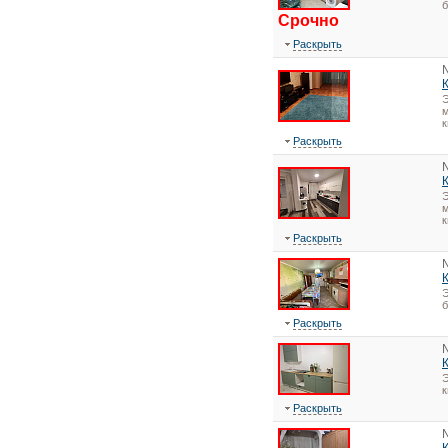
Срочно
Раскрыть
Э
м
к
Раскрыть
Э
м
к
Раскрыть
Э
Раскрыть
Э
Раскрыть