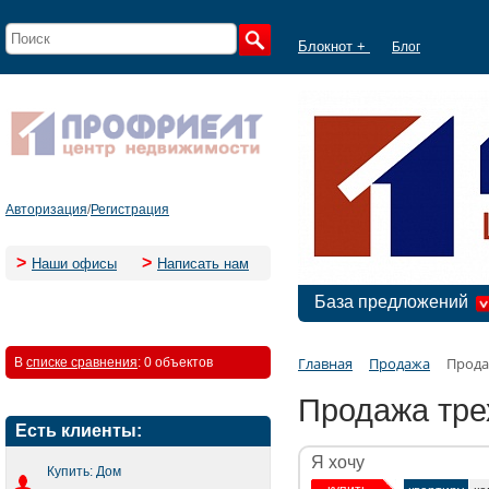
Блокнот +
Блог
Авторизация
/
Регистрация
>
>
Наши офисы
Написать нам
База предложений
Главная
Продажа
Прода
В
списке сравнения
:
0 объектов
Продажа тре
Есть клиенты:
Я хочу
Купить: Дом