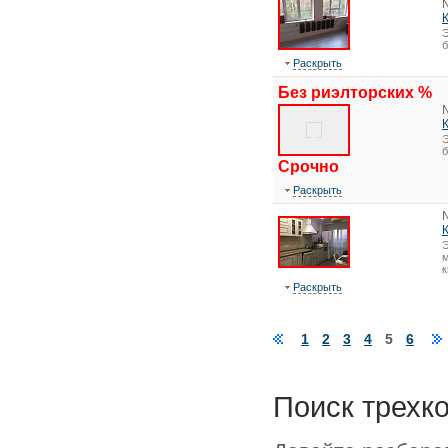
Э
Раскрыть
Без риэлторских %
Э
Срочно
Раскрыть
Э
м
к
Раскрыть
1
2
3
4
5
6
Поиск трехк