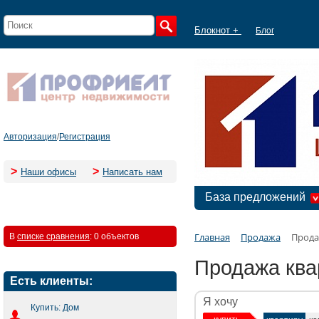
Блокнот +
Блог
Авторизация
/
Регистрация
>
>
Наши офисы
Написать нам
База предложений
Главная
Продажа
Прода
В
списке сравнения
:
0 объектов
Продажа ква
Есть клиенты:
Я хочу
Купить: Дом