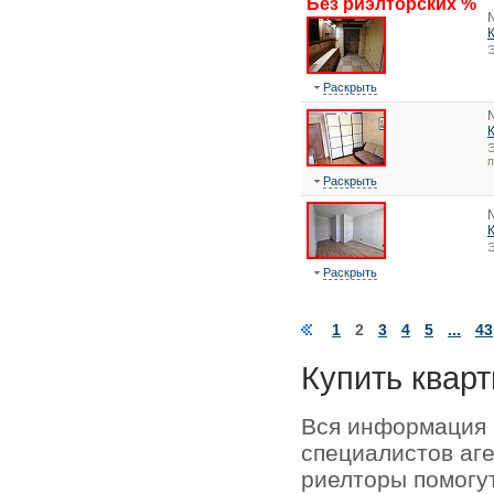
Без риэлторских %
Э
Раскрыть
Э
Раскрыть
Э
Раскрыть
1
2
3
4
5
...
43
Купить кварт
Вся информация 
специалистов аг
риелторы помогу