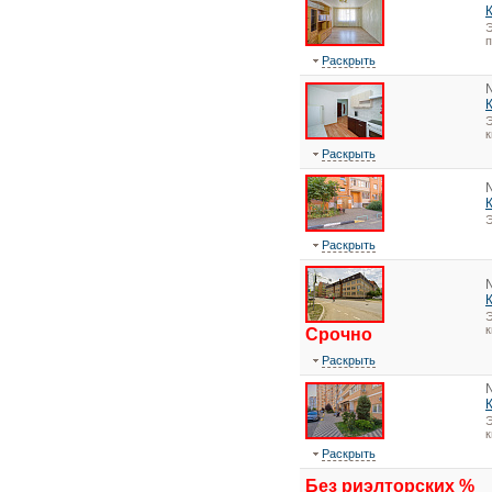
Э
Раскрыть
Э
к
Раскрыть
Э
Раскрыть
Э
к
Срочно
Раскрыть
Э
к
Раскрыть
Без риэлторских %