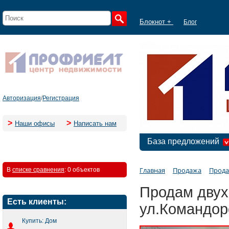
Блокнот +
Блог
Авторизация
/
Регистрация
>
>
Наши офисы
Написать нам
База предложений
Главная
Продажа
Прода
В
списке сравнения
:
0 объектов
Продам двух
Есть клиенты:
ул.Командорс
Купить: Дом