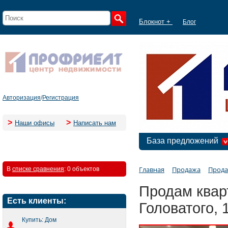
Блокнот +
Блог
Авторизация
/
Регистрация
>
>
Наши офисы
Написать нам
База предложений
Главная
Продажа
Прода
В
списке сравнения
:
0 объектов
Продам кварт
Есть клиенты:
Головатого, 
Купить: Дом