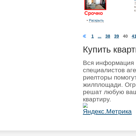
Э
м
к
Срочно
Раскрыть
1
...
38
39
40
4
Купить кварт
Вся информация 
специалистов аг
риелторы помогу
жилплощади. Огр
решат любую ваш
квартиру.