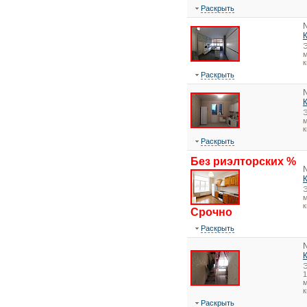
Раскрыть
Э
м
к
Раскрыть
Э
м
к
Раскрыть
Без риэлторских %
Э
м
к
Срочно
Раскрыть
1
м
к
Раскрыть