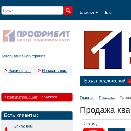
Блокнот +
Блог
Авторизация
/
Регистрация
>
>
Наши офисы
Написать нам
База предложений
Главная
Продажа
Прода
В
списке сравнения
:
0 объектов
Продажа ква
Есть клиенты:
Я хочу
Купить: Дом