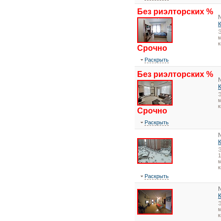
Без риэлторских %
Э
м
к
Срочно
Раскрыть
Без риэлторских %
Э
м
к
Срочно
Раскрыть
1
м
к
Раскрыть
Э
м
к