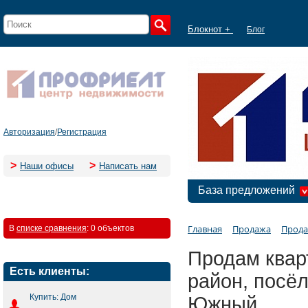
Блокнот +
Блог
Авторизация
/
Регистрация
>
>
Наши офисы
Написать нам
База предложений
Главная
Продажа
Прода
В
списке сравнения
:
0 объектов
Продам квар
Есть клиенты:
район, посё
Купить: Дом
Южный