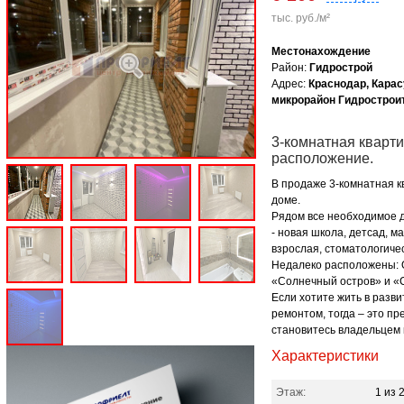
тыс. руб./м²
Местонахождение
Район:
Гидрострой
Адрес:
Краснодар, Карас
микрорайон Гидростроит
3-комнатная кварти
расположение.
В продаже 3-комнатная к
доме.
Рядом все необходимое 
- новая школа, детсад, м
взрослая, стоматологиче
Недалеко расположены: О
«Солнечный остров» и «
Если хотите жить в разв
ремонтом, тогда – это пр
становитесь владельцем
Характеристики
Этаж:
1 из 