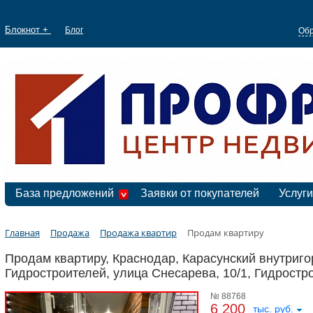
Блокнот +
Блог
Обр
База предложений
Заявки от покупателей
Услуги
Главная
Продажа
Продажа квартир
Продам квартиру
Продам квартиру, Краснодар, Карасунский внутриго
Гидростроителей, улица Снесарева, 10/1, Гидростр
№ 88768
6 200
тыс. руб.