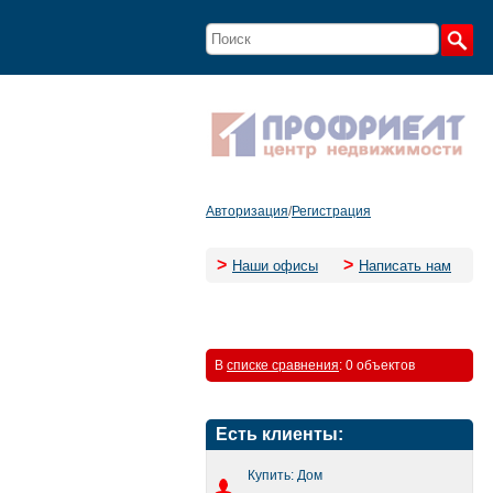
Авторизация
/
Регистрация
>
>
Наши офисы
Написать нам
В
списке сравнения
:
0 объектов
Есть клиенты:
Купить: Дом