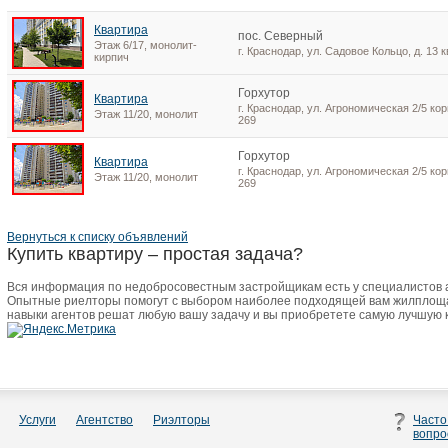
Квартира
пос. Северный
Этаж 6/17, монолит-
г. Краснодар, ул. Садовое Кольцо, д. 13 к
кирпич
Горхутор
Квартира
г. Краснодар, ул. Агрономическая 2/5 корп
Этаж 11/20, монолит
269
Горхутор
Квартира
г. Краснодар, ул. Агрономическая 2/5 корп
Этаж 11/20, монолит
269
Вернуться к списку объявлений
Купить квартиру – простая задача?
Вся информация по недобросовестным застройщикам есть у специалистов
Опытные риелторы помогут с выбором наиболее подходящей вам жилплоща
навыки агентов решат любую вашу задачу и вы приобретете самую лучшую 
Услуги
Агентство
Риэлторы
Часто
вопро