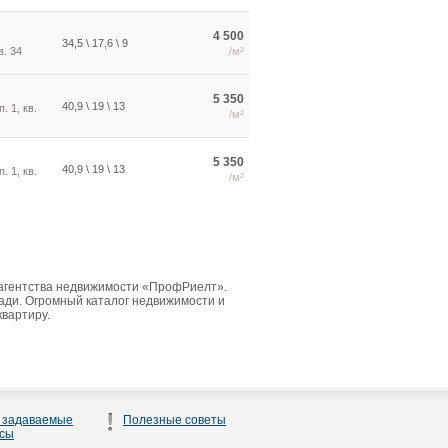
4 500
34,5 \ 17,6 \ 9
в. 34
/м²
5 350
40,9 \ 19 \ 13
. 1, кв.
/м²
5 350
40,9 \ 19 \ 13
. 1, кв.
/м²
 агентства недвижимости «ПрофРиелт».
ди. Огромный каталог недвижимости и
квартиру.
 задаваемые
Полезные советы
сы