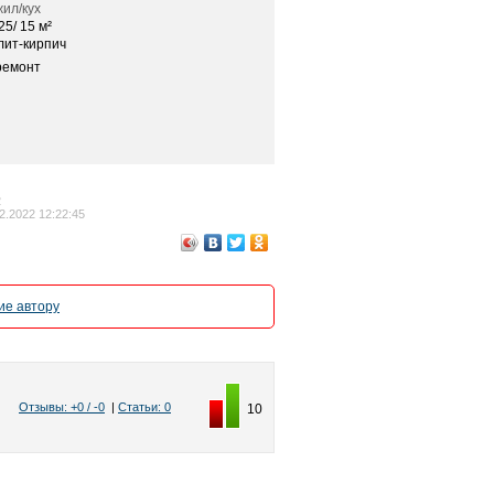
ил/кух
25/ 15 м²
лит-кирпич
ремонт
2
2.2022 12:22:45
е автору
Отзывы: +0 / -0
|
Статьи: 0
10