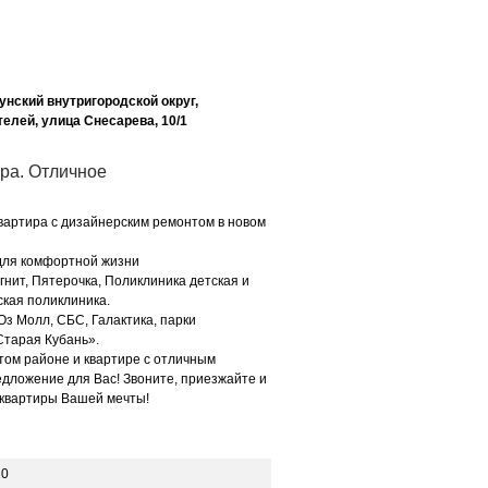
унский внутригородской округ,
елей, улица Снесарева, 10/1
ра. Отличное
вартира с дизайнерским ремонтом в новом
для комфортной жизни
агнит, Пятерочка, Поликлиника детская и
ская поликлиника.
з Молл, СБС, Галактика, парки
Старая Кубань».
итом районе и квартире с отличным
едложение для Вас! Звоните, приезжайте и
 квартиры Вашей мечты!
20