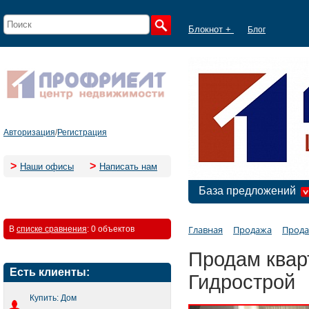
Блокнот +
Блог
Авторизация
/
Регистрация
>
>
Наши офисы
Написать нам
База предложений
Главная
Продажа
Прода
В
списке сравнения
:
0 объектов
Продам кварт
Есть клиенты:
Гидрострой
Купить: Дом