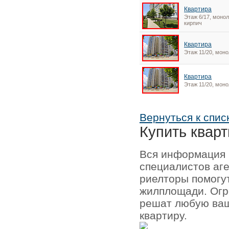
Квартира
Этаж 6/17, монол
кирпич
Квартира
Этаж 11/20, моно
Квартира
Этаж 11/20, моно
Вернуться к спис
Купить кварт
Вся информация 
специалистов аг
риелторы помогу
жилплощади. Огр
решат любую ваш
квартиру.