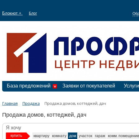
Блокнот +
Блог
Обр
База предложений
Заявки от покупателей
Услуги
Главная
Продажа
Продажа домов, коттеджей, дач
Продажа домов, коттеджей, дач
Я хочу
купить
квартиру
комнату
дом
участок
гараж
комм. помещени