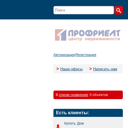
Авторизация
/
Регистрация
>
>
Наши офисы
Написать нам
В
списке сравнения
:
0 объектов
Есть клиенты:
Купить: Дом