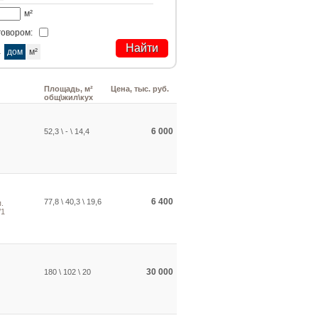
м²
говором:
а
дом
м²
Площадь, м²
Цена, тыс. руб.
общ\жил\кух
6 000
52,3 \ - \ 14,4
6 400
77,8 \ 40,3 \ 19,6
.
/1
30 000
180 \ 102 \ 20