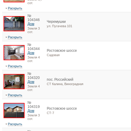
сот.
Раскрыть
№
104346
Черемушки
Дом
ул. Пугачева 101
Земля 3
сот.
Раскрыть
№
104344
Ростовское шоссе
Дом
Садовая
Земля 4
сот.
Раскрыть
№
104320
пос. Российский
Дом
СТ Калина, Виноградная
Земля 4
сот.
Раскрыть
№
104319
Ростовское шоссе
Дом
СТ-7
Земля 3
сот.
Раскрыть