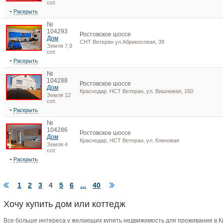
сот.
Раскрыть
№
104293
Ростовское шоссе
Дом
СНТ Ветеран ул.Абрикосовая, 39
Земля 7,9
сот.
Раскрыть
№
104288
Ростовское шоссе
Дом
Краснодар. НСТ Ветеран, ул. Вишневая, 150
Земля 12
сот.
Раскрыть
№
104286
Ростовское шоссе
Дом
Краснодар, НСТ Ветеран, ул. Кленовая
Земля 4
сот.
Раскрыть
1
2
3
4
5
6
...
40
Хочу купить дом или коттедж
Все больше интереса у желающих купить недвижимость для проживания в 