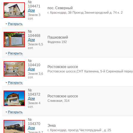
№
104471
пос. Северный
Дом
г. Краснодар, 3й Проезд Звенигородский д. 74 к. 2
Земля 3
сот.
Раскрыть
№
104468
Пашковский
Дом
Фадеева 192
Земля 6,5
сот.
Раскрыть
№
104410
Ростовское шоссе
Дом
Ростовское шоссе,СНТ Калинина, 5-й Сиреневый переул
Земля 3,6
сот.
Раскрыть
№
104372
Ростовское шоссе
Дом
Сливовая, 314
Земля 4
сот.
Раскрыть
№
104370
Энка
Дом
г. Краснодар, проезд Чистопрудный , д. 25
Земля 6,7