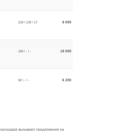
8 000
229 \ 130 \ 17
18 000
180 \ - \ -
6 200
90 \ - \ -
Краснодаре вызывают предложения на