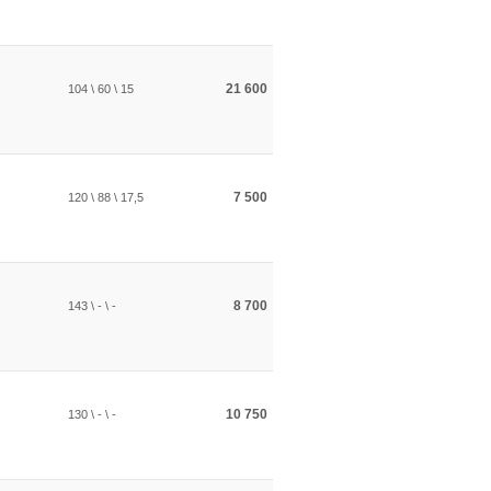
21 600
104 \ 60 \ 15
7 500
120 \ 88 \ 17,5
8 700
143 \ - \ -
10 750
130 \ - \ -