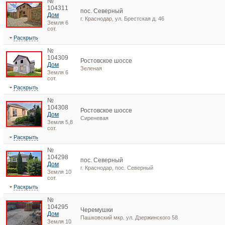
№
104311
пос. Северный
Дом
г. Краснодар, ул. Брестская д. 46
Земля 6
сот.
Раскрыть
№
104309
Ростовское шоссе
Дом
Зеленая
Земля 6
сот.
Раскрыть
№
104308
Ростовское шоссе
Дом
Сиреневая
Земля 5,8
сот.
Раскрыть
№
104298
пос. Северный
Дом
г. Краснодар, пос. Северный
Земля 10
сот.
Раскрыть
№
104295
Черемушки
Дом
Пашковский мкр. ул. Дзержинского 58
Земля 10