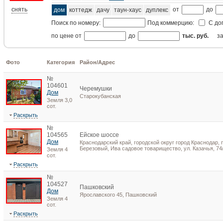
снять
от
до
дом
коттедж
дачу
таун-хаус
дуплекс
Поиск по номеру:
Под коммерцию:
С до
по цене от
до
тыс. руб.
з
Фото
Категория
Район/Адрес
№
104601
Черемушки
Дом
Старокубанская
Земля 3,0
сот.
Раскрыть
№
104565
Ейское шоссе
Дом
Краснодарский край, городской округ город Краснодар, п
Березовый, Ива садовое товарищество, ул. Казачья, 74
Земля 4
сот.
Раскрыть
№
104527
Пашковский
Дом
Ярославского 45, Пашковский
Земля 4
сот.
Раскрыть