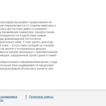
Краснодаре вызывают предложения на
жан переключается от покупки квартиры к
лась достаточно давно и набирает
у проживания в квартире, предпочтение
 оснащенности и удобствам самым
щади домовладение постепенно
ачительно ниже. Стоит купить дом и вы
плюс – отсутствие соседей за стенкой.
м не жалея о потраченных деньгах.
 масса рисков связанных с приобретением
икации, нарушенные сроки сдачи и самая
риобретением и оформлением жилья, тогда
спользуя базу недвижимости предложит
 предлагаемым объектам и узнаете обо
 задаваемые
Полезные советы
сы