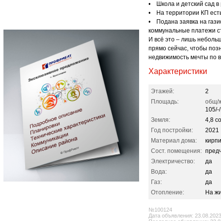
• Школа и детский сад в 
• На территории КП ест
• Подана заявка на гази
коммунальные платежи с
И всё это – лишь неболь
прямо сейчас, чтобы поз
недвижимость мечты по в
Характеристики
Этажей:
2
Площадь:
общ/ж
105/-
Земля:
4,8 со
Год постройки:
2021
Материал дома:
кирп
Сост. помещения:
пред
Электричество:
да
Вода:
да
Газ:
да
Отопление:
На ж
№100124
Дата объявления: 23.08.202