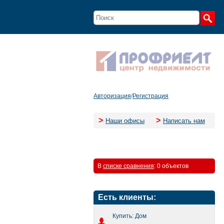
Авторизация
/
Регистрация
>
>
Наши офисы
Написать нам
В
списке сравнения
:
0 объектов
Есть клиенты:
Купить: Дом