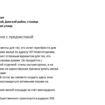
кая
ай, Динской район, станица
ая улица
ене с предчистовой
мечты для тех, кто хочет приобрести дом
даже жильё по адресу: КП Новотитаровка,
танет отличным вариантом для тех, кто
 своими руками. Он продаётся с
ой отделкой: стены оштукатурены, а на
леко не единственная причина купить жильё
сами:
 соток: вы сможете создать здесь зону
т наслаждаться активными играми на
ия жилой площади за счёт мансардного
бщественного транспорта в радиусе 300