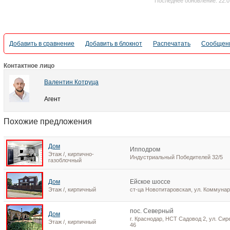
Последнее обновление: 22.0
Добавить в сравнение
Добавить в блокнот
Распечатать
Сообщени
Контактное лицо
Валентин Котруца
Агент
Похожие предложения
Дом
Ипподром
Этаж /, кирпично-
Индустриальный Победителей 32/5
газоблочный
Дом
Ейское шоссе
Этаж /, кирпичный
ст-ца Новотитаровская, ул. Коммунар
пос. Северный
Дом
г. Краснодар, НСТ Садовод 2, ул. Сир
Этаж /, кирпичный
46