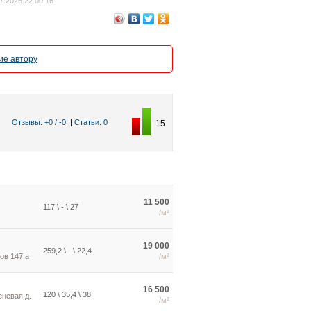
7.2026 22:00:16
е автору
Отзывы: +0 / -0
|
Статьи: 0
15
11 500
117 \ - \ 27
/м²
19 000
259,2 \ - \ 22,4
ов 147 а
/м²
16 500
120 \ 35,4 \ 38
еневая д.
/м²