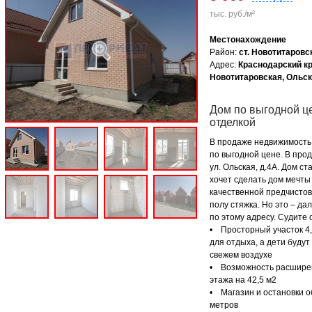
тыс. руб./м²
Местонахождение
Район:
ст. Новотитаровс
Адрес:
Краснодарский кр
Новотитаровская, Ольск
Дом по выгодной ц
отделкой
В продаже недвижимость 
по выгодной цене. В про
ул. Ольская, д.4А. Дом с
хочет сделать дом мечты
качественной предчистов
полу стяжка. Но это – да
по этому адресу. Судите 
• Просторный участок 4,8
для отдыха, а дети буду
свежем воздухе
• Возможность расширен
этажа на 42,5 м2
• Магазин и остановки о
метров