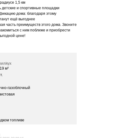
радиусе 1,5 км
ь детские и спортивные площадки
фикацию дома: благодаря этому
танут ещё выгоднее
шая часть преимуществ этого дома. Звоните
накомиться с ним поближе и приобрести
ыгодной цене!
ил/кух
/19 м²
т.
ично-газоблочный
чистовая
идком топливе
3