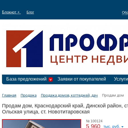
Блокнот +
Блог
Обр
База предложений
Заявки от покупателей
Услуги
Главная
Продажа
Продажа домов, коттеджей, дач
Продам дом
Продам дом, Краснодарский край, Динской район, с
Ольская улица, ст. Новотитаровская
№ 100124
5 960
тыс. руб.