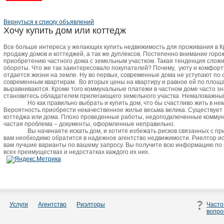
Вернуться к списку объявлений
Хочу купить дом или коттедж
Все больше интереса у желающих купить недвижимость для проживания в 
продажу домов и коттеджей, а так же дуплексов. Постепенно внимание горо
приобретению частного дома с земельным участком. Такая тенденция сложи
обороты. Что же так заинтересовало покупателей? Почему,
уюту и комфорт
отдается жизни на земле. Ну во первых, современные дома не уступают по
современным квартирам.
Во вторых цены на квартиру и равное ей по пло
выравниваются. Кроме того коммунальные платежи в частном доме часто зн
становитесь обладателем прилегающего земельного участка. Немаловажный 
Но как правильно выбрать и купить дом, что бы счастливо жить в не
Вероятность приобрести некачественное жилье весьма велика. Существует
коттеджа или дома. Плохо проведенные работы, недоподключенные коммун
частая проблема – документы, оформленные неправильно.
Вы начинаете искать дом, и хотите избежать рисков связанных с п
вам необходимо обратится в надежное агентство недвижимости. Риелтор и
вам лучшие варианты по вашему запросу. Вы получите всю информацию по
всех преимуществах и недостатках каждого их них.
Услуги
Агентство
Риэлторы
Часто
вопро