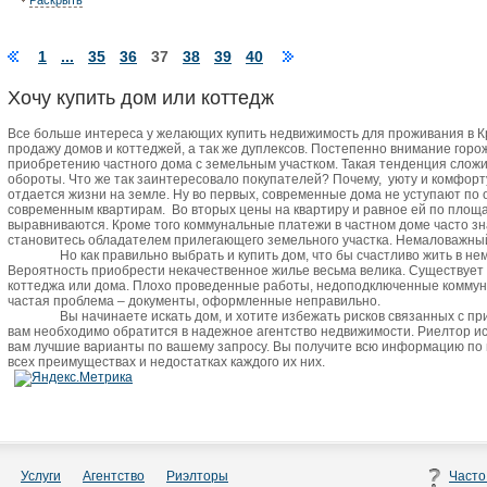
Раскрыть
1
...
35
36
37
38
39
40
Хочу купить дом или коттедж
Все больше интереса у желающих купить недвижимость для проживания в 
продажу домов и коттеджей, а так же дуплексов. Постепенно внимание горо
приобретению частного дома с земельным участком. Такая тенденция сложи
обороты. Что же так заинтересовало покупателей? Почему,
уюту и комфорт
отдается жизни на земле. Ну во первых, современные дома не уступают по
современным квартирам.
Во вторых цены на квартиру и равное ей по пло
выравниваются. Кроме того коммунальные платежи в частном доме часто зн
становитесь обладателем прилегающего земельного участка. Немаловажный 
Но как правильно выбрать и купить дом, что бы счастливо жить в не
Вероятность приобрести некачественное жилье весьма велика. Существует
коттеджа или дома. Плохо проведенные работы, недоподключенные коммун
частая проблема – документы, оформленные неправильно.
Вы начинаете искать дом, и хотите избежать рисков связанных с п
вам необходимо обратится в надежное агентство недвижимости. Риелтор и
вам лучшие варианты по вашему запросу. Вы получите всю информацию по
всех преимуществах и недостатках каждого их них.
Услуги
Агентство
Риэлторы
Часто