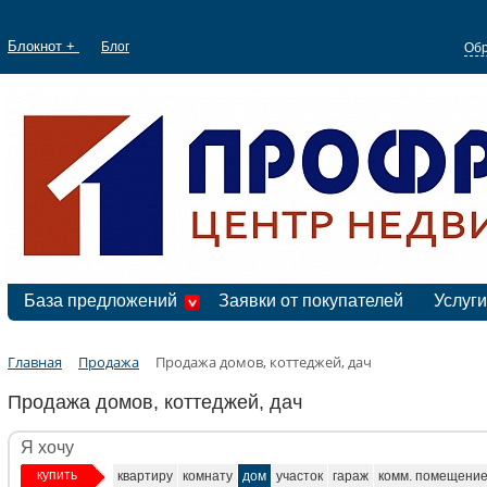
Блокнот +
Блог
Обр
База предложений
Заявки от покупателей
Услуги
Главная
Продажа
Продажа домов, коттеджей, дач
Продажа домов, коттеджей, дач
Я хочу
купить
квартиру
комнату
дом
участок
гараж
комм. помещени