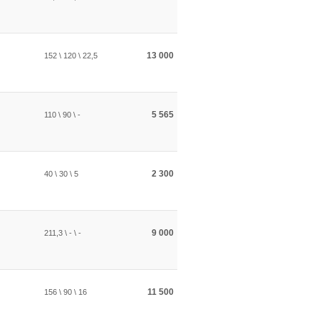
13 000
152 \ 120 \ 22,5
5 565
110 \ 90 \ -
2 300
40 \ 30 \ 5
9 000
211,3 \ - \ -
11 500
156 \ 90 \ 16