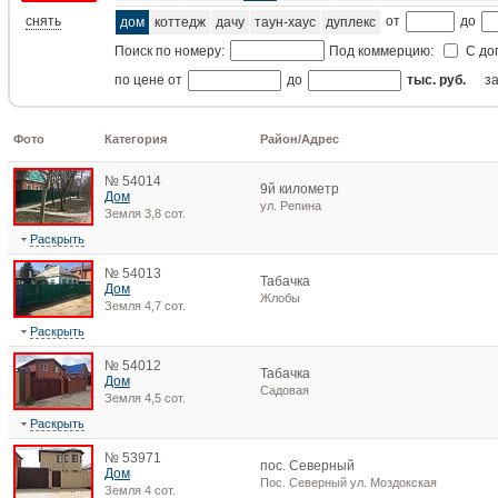
снять
от
до
дом
коттедж
дачу
таун-хаус
дуплекс
Поиск по номеру:
Под коммерцию:
С до
по цене от
до
тыс. руб.
з
Фото
Категория
Район/Адрес
№ 54014
9й километр
Дом
ул. Репина
Земля 3,8 сот.
Раскрыть
№ 54013
Табачка
Дом
Жлобы
Земля 4,7 сот.
Раскрыть
№ 54012
Табачка
Дом
Садовая
Земля 4,5 сот.
Раскрыть
№ 53971
пос. Северный
Дом
Пос. Северный ул. Моздокская
Земля 4 сот.