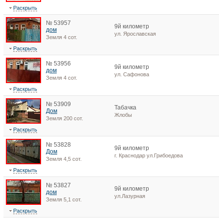
Раскрыть
№ 53957
9й километр
дом
ул. Ярославская
Земля 4 сот.
Раскрыть
№ 53956
9й километр
дом
ул. Сафонова
Земля 4 сот.
Раскрыть
№ 53909
Табачка
Дом
Жлобы
Земля 200 сот.
Раскрыть
№ 53828
9й километр
Дом
г. Краснодар ул.Грибоедова
Земля 4,5 сот.
Раскрыть
№ 53827
9й километр
дом
ул.Лазурная
Земля 5,1 сот.
Раскрыть