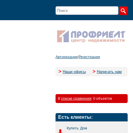
Авторизация
/
Регистрация
>
>
Наши офисы
Написать нам
В
списке сравнения
:
0 объектов
Есть клиенты:
Купить: Дом