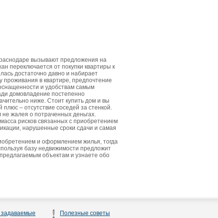
Краснодаре вызывают предложения на
жан переключается от покупки квартиры к
лась достаточно давно и набирает
у проживания в квартире, предпочтение
 оснащенности и удобствам самым
щади домовладение постепенно
ачительно ниже. Стоит купить дом и вы
плюс – отсутствие соседей за стенкой.
м не жалея о потраченных деньгах.
 масса рисков связанных с приобретением
икации, нарушенные сроки сдачи и самая
риобретением и оформлением жилья, тогда
спользуя базу недвижимости предложит
 предлагаемым объектам и узнаете обо
 задаваемые
Полезные советы