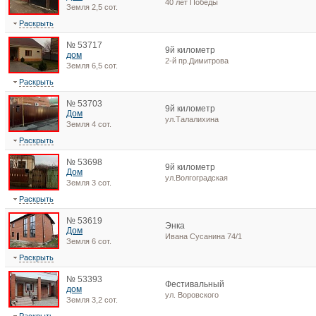
40 лет Победы
Земля 2,5 сот.
Раскрыть
№ 53717
9й километр
дом
2-й пр.Димитрова
Земля 6,5 сот.
Раскрыть
№ 53703
9й километр
Дом
ул.Талалихина
Земля 4 сот.
Раскрыть
№ 53698
9й километр
Дом
ул.Волгоградская
Земля 3 сот.
Раскрыть
№ 53619
Энка
Дом
Ивана Сусанина 74/1
Земля 6 сот.
Раскрыть
№ 53393
Фестивальный
дом
ул. Воровского
Земля 3,2 сот.