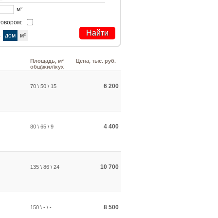
м²
говором:
а
дом
м²
Площадь, м²
Цена, тыс. руб.
общ\жил\кух
6 200
70 \ 50 \ 15
4 400
80 \ 65 \ 9
10 700
135 \ 86 \ 24
8 500
150 \ - \ -