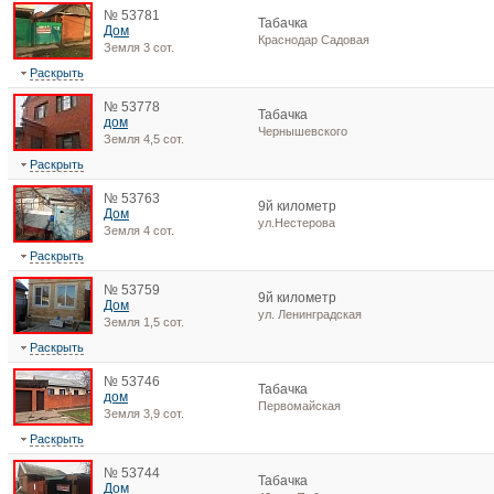
№ 53781
Табачка
Дом
Краснодар Садовая
Земля 3 сот.
Раскрыть
№ 53778
Табачка
дом
Чернышевского
Земля 4,5 сот.
Раскрыть
№ 53763
9й километр
Дом
ул.Нестерова
Земля 4 сот.
Раскрыть
№ 53759
9й километр
Дом
ул. Ленинградская
Земля 1,5 сот.
Раскрыть
№ 53746
Табачка
дом
Первомайская
Земля 3,9 сот.
Раскрыть
№ 53744
Табачка
Дом