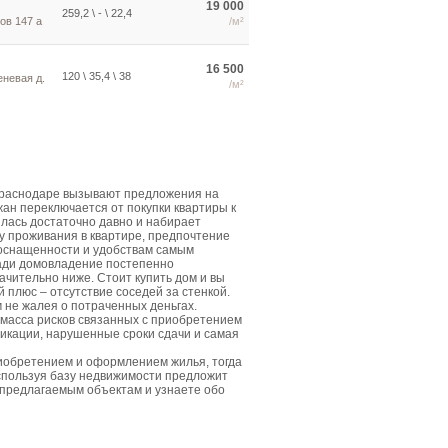
19 000
259,2 \ - \ 22,4
ов 147 а
/м²
16 500
120 \ 35,4 \ 38
еневая д.
/м²
Краснодаре вызывают предложения на
жан переключается от покупки квартиры к
лась достаточно давно и набирает
у проживания в квартире, предпочтение
 оснащенности и удобствам самым
щади домовладение постепенно
ачительно ниже. Стоит купить дом и вы
плюс – отсутствие соседей за стенкой.
м не жалея о потраченных деньгах.
 масса рисков связанных с приобретением
икации, нарушенные сроки сдачи и самая
риобретением и оформлением жилья, тогда
спользуя базу недвижимости предложит
 предлагаемым объектам и узнаете обо