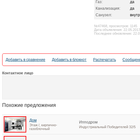
Газ:
да
Канализация:
да
Санузел:
внут
№47468, просмотров: 1145
Дата объявления: 22.05.201
Последнее обновление: 22.0
Добавить в сравнение
Добавить в блокнот
Распечатать
Сообщени
Контактное лицо
Похожие предложения
Дом
Ипподром
Этаж /, кирпично-
Индустриальный Победителей 32/5
газоблочный