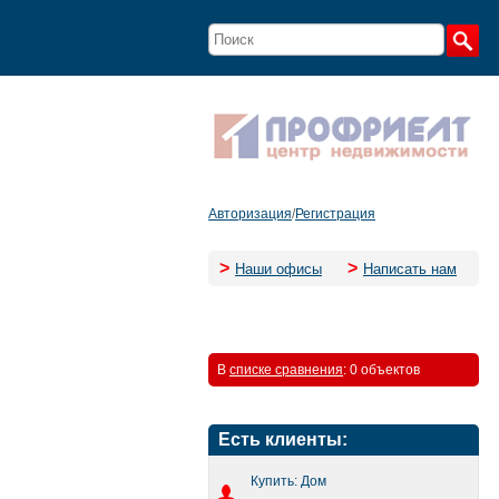
Авторизация
/
Регистрация
>
>
Наши офисы
Написать нам
В
списке сравнения
:
0 объектов
Есть клиенты:
Купить: Дом