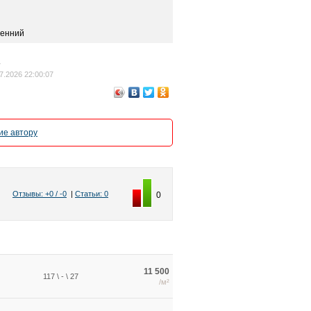
ренний
7
7.2026 22:00:07
е автору
Отзывы: +0 / -0
|
Статьи: 0
0
11 500
117 \ - \ 27
/м²