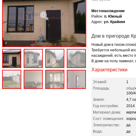
Местонахождение
Район:
п. Южный
Адрес:
ул. Крайняя
Дом в пригороде К
Новый дом в тихом споко
Требуется небольшой кос
насаждений, есть место п
В доме на полу ламинат,
Характеристики
Этажей:
1
Площадь:
общ/ж
100/4
Земля:
4,7 со
Год постройки:
2014
Материал дома:
кирп
Сост. помещения:
хоро
Электричество:
да
Вода:
да