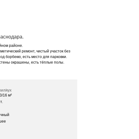
раснодара.
йном районе.
метический ремонт, чистый участок без
од борбекю, есть место для парковки.
 стены окрашены, есть тёплые полы.
ил/кух
0/16 м²
т.
ичный
шее