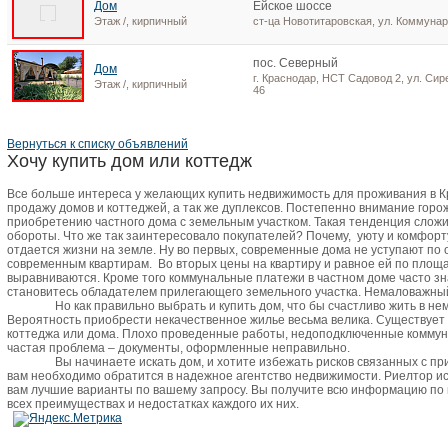
Дом
Ейское шоссе
Этаж /, кирпичный
ст-ца Новотитаровская, ул. Коммунар
пос. Северный
Дом
г. Краснодар, НСТ Садовод 2, ул. Сир
Этаж /, кирпичный
46
Вернуться к списку объявлений
Хочу купить дом или коттедж
Все больше интереса у желающих купить недвижимость для проживания в 
продажу домов и коттеджей, а так же дуплексов. Постепенно внимание горо
приобретению частного дома с земельным участком. Такая тенденция сложи
обороты. Что же так заинтересовало покупателей? Почему,
уюту и комфорт
отдается жизни на земле. Ну во первых, современные дома не уступают по
современным квартирам.
Во вторых цены на квартиру и равное ей по пло
выравниваются. Кроме того коммунальные платежи в частном доме часто зн
становитесь обладателем прилегающего земельного участка. Немаловажный 
Но как правильно выбрать и купить дом, что бы счастливо жить в не
Вероятность приобрести некачественное жилье весьма велика. Существует
коттеджа или дома. Плохо проведенные работы, недоподключенные коммун
частая проблема – документы, оформленные неправильно.
Вы начинаете искать дом, и хотите избежать рисков связанных с п
вам необходимо обратится в надежное агентство недвижимости. Риелтор и
вам лучшие варианты по вашему запросу. Вы получите всю информацию по
всех преимуществах и недостатках каждого их них.