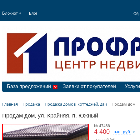
Блокнот +
Блог
Обр
База предложений
Заявки от покупателей
Услуги
Главная
Продажа
Продажа домов, коттеджей, дач
Продам дом
Продам дом, ул. Крайняя, п. Южный
№ 47468
4 400
тыс. руб.
тыс. руб./м²