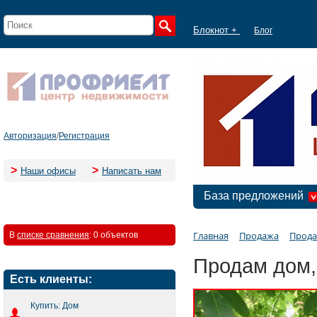
Блокнот +
Блог
Авторизация
/
Регистрация
>
>
Наши офисы
Написать нам
База предложений
Главная
Продажа
Прода
В
списке сравнения
:
0 объектов
Продам дом,
Есть клиенты:
Купить: Дом