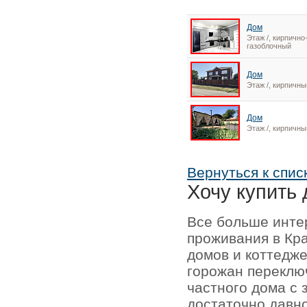
Дом
Этаж /, кирпично
газоблочный
Дом
Этаж /, кирпичны
Дом
Этаж /, кирпичны
Вернуться к спис
Хочу купить 
Все больше инте
проживания в Кр
домов и коттедже
горожан переключ
частного дома с 
достаточно давно