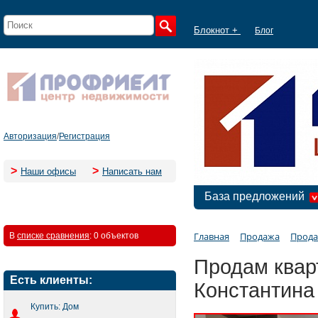
Блокнот +
Блог
Авторизация
/
Регистрация
>
>
Наши офисы
Написать нам
База предложений
Главная
Продажа
Прода
В
списке сравнения
:
0 объектов
Продам квар
Есть клиенты:
Константина
Купить: Дом