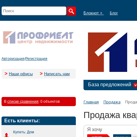
Блокнот +
Блог
Авторизация
/
Регистрация
>
>
Наши офисы
Написать нам
База предложений
Главная
Продажа
Прода
В
списке сравнения
:
0 объектов
Продажа ква
Есть клиенты:
Я хочу
Купить: Дом