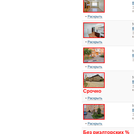
Э
Раскрыть
Э
к
Раскрыть
Э
Раскрыть
Э
к
Срочно
Раскрыть
Э
к
Раскрыть
Без риэлторских %