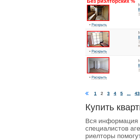
Без риэлторских %
Э
Раскрыть
Э
Раскрыть
Э
Раскрыть
1
2
3
4
5
...
43
Купить кварт
Вся информация 
специалистов аг
риелторы помогу