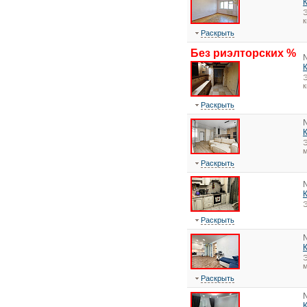
Э
Раскрыть
Без риэлторских %
Э
Раскрыть
Э
м
Раскрыть
Э
Раскрыть
Э
м
Раскрыть