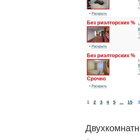
Э
Раскрыть
Без риэлторских %
Э
Раскрыть
Без риэлторских %
Э
м
Срочно
Раскрыть
1
2
3
4
5
...
15
Двухкомнатн