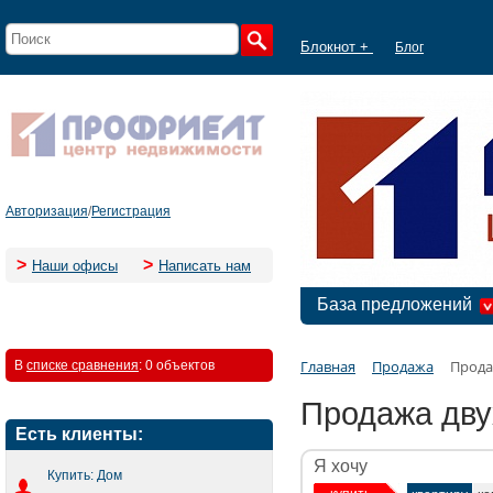
Блокнот +
Блог
Авторизация
/
Регистрация
>
>
Наши офисы
Написать нам
База предложений
Главная
Продажа
Прода
В
списке сравнения
:
0 объектов
Продажа дву
Есть клиенты:
Я хочу
Купить: Дом