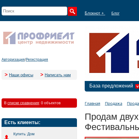
Блокнот +
Блог
Авторизация
/
Регистрация
>
>
Наши офисы
Написать нам
База предложений
Главная
Продажа
Прода
В
списке сравнения
:
0 объектов
Продам двух
Есть клиенты:
Фестивальн
Купить: Дом