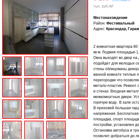
тыс. руб./м²
Местонахождение
Район:
Фестивальный
Адрес:
Краснодар, Гараж
2 комнатная квартира 80 кв
кв м. Лоджия площадью 1,
Окна выходят во двор на
подойдет для молодых се
стены облицованы декора
ванной комнате теплые 
перегородки что позволя
метало-пластик. Ремонт с
и стенах. Входная метал
межкомнатные двери. Уст
горячую воду. В зале ост
В прихожей большая гард
напряжения. Бесплатная 
площадка, спорт площадк
постройки, установлен д
Остановка автобуса и тро
позволит добраться до л