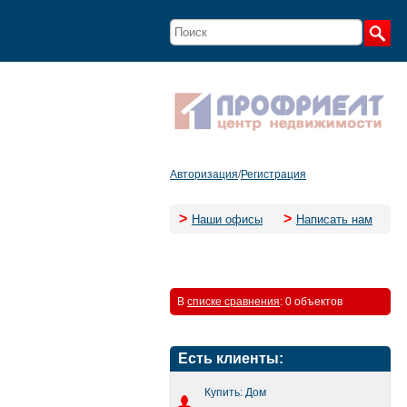
Авторизация
/
Регистрация
>
>
Наши офисы
Написать нам
В
списке сравнения
:
0 объектов
Есть клиенты:
Купить: Дом