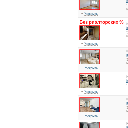
Э
Раскрыть
Без риэлторских %
Э
Раскрыть
Э
м
Раскрыть
Э
Раскрыть
Э
м
Раскрыть