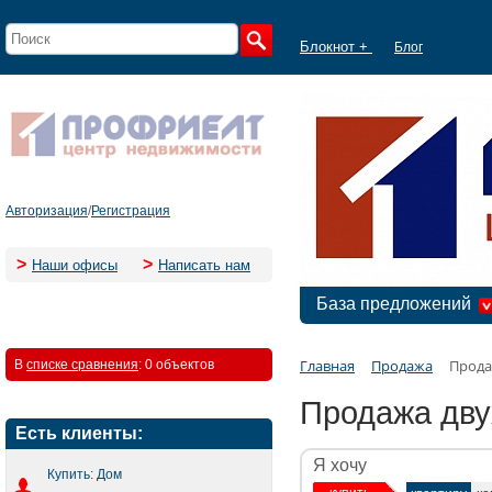
Блокнот +
Блог
Авторизация
/
Регистрация
>
>
Наши офисы
Написать нам
База предложений
Главная
Продажа
Прода
В
списке сравнения
:
0 объектов
Продажа дву
Есть клиенты:
Я хочу
Купить: Дом