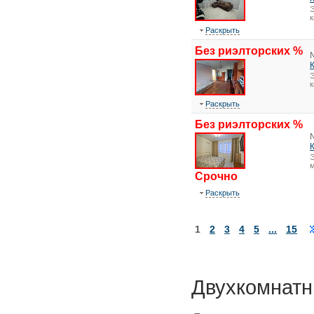
Э
Раскрыть
Без риэлторских %
Э
Раскрыть
Без риэлторских %
Э
м
Срочно
Раскрыть
1
2
3
4
5
...
15
Двухкомнатн