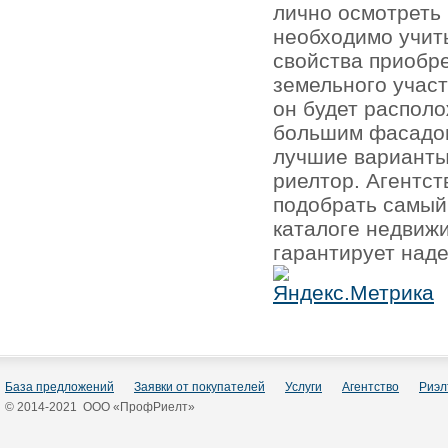
лично осмотреть 
необходимо учит
свойства приобре
земельного участ
он будет располо
большим фасадом
лучшие варианты
риелтор. Агентс
подобрать самый
каталоге недвиж
гарантирует наде
База предложений
Заявки от покупателей
Услуги
Агентство
Риэл
© 2014-2021 ООО «ПрофРиелт»