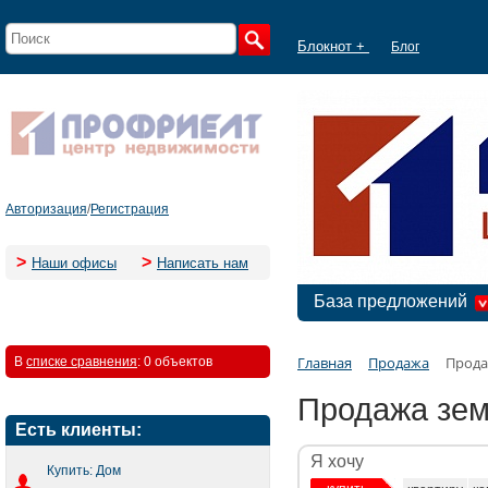
Блокнот +
Блог
Авторизация
/
Регистрация
>
>
Наши офисы
Написать нам
База предложений
Главная
Продажа
Прода
В
списке сравнения
:
0 объектов
Продажа зем
Есть клиенты:
Я хочу
Купить: Дом