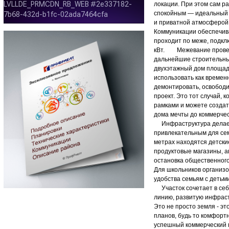
локации. При этом сам р
спокойным — идеальный 
и приватной атмосферой
Коммуникации обеспечива
проходит по меже, подкл
кВт. Межевание провед
дальнейшие строительны
двухэтажный дом площадь
использовать как времен
демонтировать, освобод
проект. Это тот случай,
рамками и можете создат
дома мечты до коммерчес
Инфраструктура делает
привлекательным для сем
метрах находятся детски
продуктовые магазины, а
остановка общественног
Для школьников организо
удобства семьям с детьми
Участок сочетает в себ
линию, развитую инфраст
Это не просто земля - э
планов, будь то комфорт
успешный коммерческий 