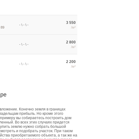
3 550
- \ - \ -
 89
/м²
2 800
- \ - \ -
/м²
2 200
- \ - \ -
/м²
аре
вложение. Конечно земля в границах
владельцам прибыль. Но кроме этого
 примеру вы собираетесь построить дом
ленный. Во всех этих случаях придется
 купить землю нужно собрать большой
мотреть и подобрать участок. При таком
ства приобретаемого объекта, а так же на