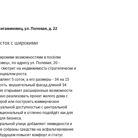
 Витаминовец, ул. Полевая, д. 22
сток с широкими
рокими возможностями в посёлке
вец», по адресу ул. Полевая, 20 -
о смотрит на недвижимость стратегически и
нциалом роста.
яет 5 соток, а его размеры - 34 на 15
ность внушительный фасад длиной 34
ция открывает расширенные возможности
жно реализовать проект жилого дома с
урой или построить коммерческое
зуальной доступностью с центральной
кциональный и отлично подойдёт как для
 для бизнеса.
альной улице добавляет ликвидности и
же собраны средства на асфальтирование
 будущем повысит комфорт и статус