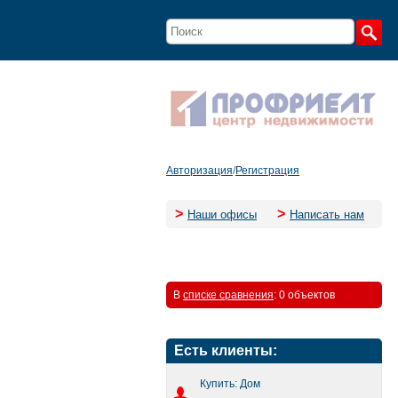
Авторизация
/
Регистрация
>
>
Наши офисы
Написать нам
В
списке сравнения
:
0 объектов
Есть клиенты:
Купить: Дом