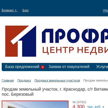
Блокнот +
Блог
Обр
База предложений
Заявки от покупателей
Услуги
Главная
Продажа
Продажа земельных участков
Продам земель
Продам земельный участок, г. Краснодар, с/т Витами
пос. Березовый
№ 107921
4 300
тыс. руб.