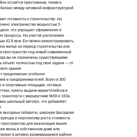
айон остаётся престижным, тихим и
баланс между активной инфраструктурой
.
ют готовность к строительству: газ
ючено электричество мощностью 5
ено, что упрощает оформление и
е процессы. На участке расположен
ю 42,8 кв.м. Его можно реконструировать,
ное жильё на период строительства или
ив пространство под новый современный
 когда вы не ограничены существующими
ь объект полностью под свои задачи — от
кого здания.
 предложение особенно
ей и предпринимателей. Всего в 300
е и спортивные площадки, сетевые
птека, пункты выдачи маркетплейсов и
о транспорта с маршрутами №58 и 183а.
ван школьный автобус, что добавляет
.
е выгодные габариты, широкую фасадную
руктуру и перспективу роста стоимости.
то пространство для реализации ваших
ная жизнь в собственном доме или
проект в активно развивающемся районе.