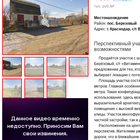
тыс. руб./м²
Местонахождение
Район:
пос. Березовый
Адрес:
г. Краснодар, с/т
Перспективный уча
возможностями
Продаётся участок с ши
Берёзовый, с/т «Витамино
предложение для тех, кт
выбирает локацию с поте
Площадь участка составл
метров. Главная особен
метра. Такая конфигура
использования: здесь мо
выразительной архитект
помещение с высокой ви
улицы. Участок многофун
частной застройки, так и
Расположение на центр
перспектив. Жителями у
дороги, что в ближайшем