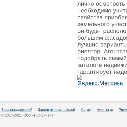
лично осмотреть 
необходимо учит
свойства приобре
земельного участ
он будет располо
большим фасадом
лучшие варианты
риелтор. Агентс
подобрать самый
каталоге недвиж
гарантирует наде
База предложений
Заявки от покупателей
Услуги
Агентство
Риэл
© 2014-2021 ООО «ПрофРиелт»