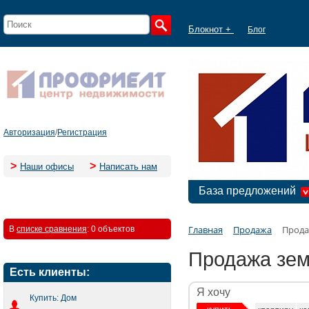
Блокнот +
Блог
Авторизация
/
Регистрация
>
>
Наши офисы
Написать нам
База предложений
Главная
Продажа
Прода
В
списке сравнения
:
0 объектов
Продажа зем
Есть клиенты:
Я хочу
Купить: Дом